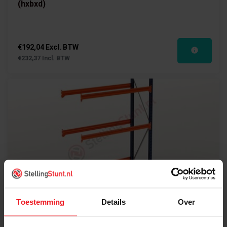
(hxbxd)
€192,04 Excl. BTW
€232,37 Incl. BTW
Bandenstelling Aanbouwvak 2250x1550x400mm
Toestemming
Details
Over
(hxbxd)