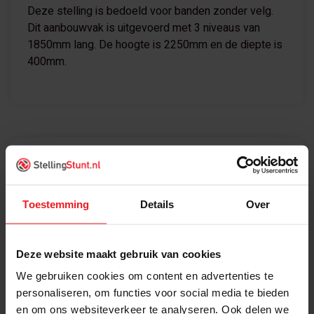
Deze stelling is bedoeld voor banden zonder velg.
Dit aanbouwvak is uitgevoerd met 3 niveaus van
1850mm lang. De hoogte is 2250mm en de diepte is
400mm.
Specificaties
Geschikt Voor
Banden zonder velg
Toestemming
Details
Over
Merk
Kimer
Deze website maakt gebruik van cookies
Kleur
Blauw / oranje
We gebruiken cookies om content en advertenties te
personaliseren, om functies voor social media te bieden
Conditie
Nieuw
en om ons websiteverkeer te analyseren. Ook delen we