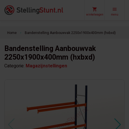
winkelwagen
menu
Home
Bandenstelling Aanbouwvak 2250x1900x400mm (hxbxd)
keyboard_arrow_right
Bandenstelling Aanbouwvak
2250x1900x400mm (hxbxd)
Categorie:
Magazijnstellingen