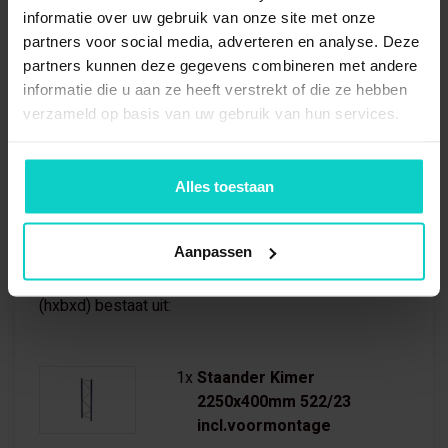
Hoogte
2250 mm
informatie over uw gebruik van onze site met onze
partners voor social media, adverteren en analyse. Deze
Diepte
400 mm
partners kunnen deze gegevens combineren met andere
informatie die u aan ze heeft verstrekt of die ze hebben
Aantal Niveaus
3 niveaus
verzameld op basis van uw gebruik van hun services.
Alles toestaan
Wat is inbegrepen?
Aanpassen
Bandenstelling Aanbouwvak 2250x1900x400mm
(hxbxd) bestaat uit:
1x
Staander Kimer
2250x400mm 522/23
incl.voormontage