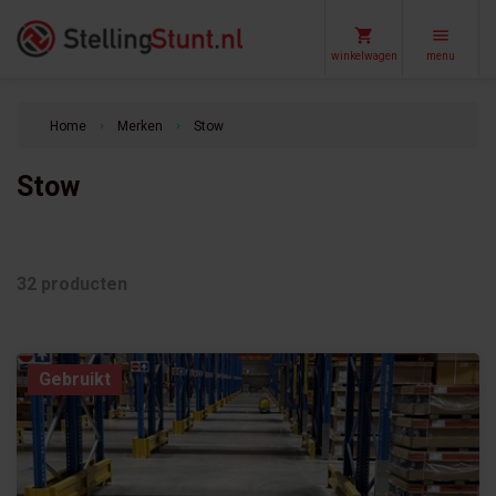
winkelwagen
menu
Home
Merken
Stow
keyboard_arrow_right
keyboard_arrow_right
Stow
32 producten
Gebruikt