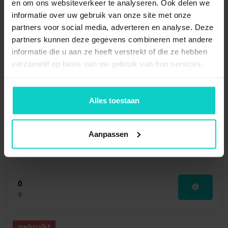
en om ons websiteverkeer te analyseren. Ook delen we
informatie over uw gebruik van onze site met onze
gebruikt
partners voor social media, adverteren en analyse. Deze
partners kunnen deze gegevens combineren met andere
informatie die u aan ze heeft verstrekt of die ze hebben
verzameld op basis van uw gebruik van hun services.
Alles toestaan
Ligger Stow50 oranje 3600x140/145x50mm
Aanpassen
0
0
gebruikt