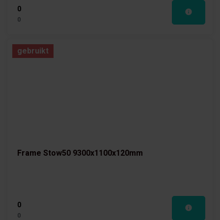
0
0
gebruikt
Frame Stow50 9300x1100x120mm
0
0