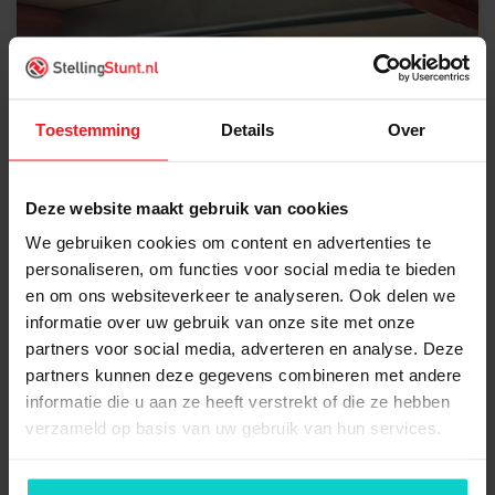
Extra niveau grootvakstelling 270x50
Toestemming
Details
Over
Deze website maakt gebruik van cookies
€70,91 Excl. BTW
We gebruiken cookies om content en advertenties te
€85,81 Incl. BTW
personaliseren, om functies voor social media te bieden
en om ons websiteverkeer te analyseren. Ook delen we
informatie over uw gebruik van onze site met onze
partners voor social media, adverteren en analyse. Deze
partners kunnen deze gegevens combineren met andere
informatie die u aan ze heeft verstrekt of die ze hebben
verzameld op basis van uw gebruik van hun services.