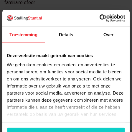
familiaire sfeer.
Goede primaire en secundaire arbeidsvoorwaarden
€2.500,- / €2.900,- op basis van fulltime
24 vakantiedagen;
Toestemming
Details
Over
Nette pensioenregeling;
Reiskostenvergoeding;
Je krijgt een dienstverband bij Trading Together B.V.
Deze website maakt gebruik van cookies
Met uitzicht op een vast contract;
We gebruiken cookies om content en advertenties te
Nette bedrijfskleding;
personaliseren, om functies voor social media te bieden
Alles om je werk naar behoren uit te voeren;
en om ons websiteverkeer te analyseren. Ook delen we
Nette fitnessruimte aanwezig op de zaak;
informatie over uw gebruik van onze site met onze
Elke maand een bedrijfsborrel met een hapje eten;
partners voor social media, adverteren en analyse. Deze
Werklocatie fysiek: Oosterhout (Gld)
partners kunnen deze gegevens combineren met andere
informatie die u aan ze heeft verstrekt of die ze hebben
Bedrijfsomschrijving
verzameld op basis van uw gebruik van hun services.
Trading Together B.V. is een bedrijf dat zich dagelijks