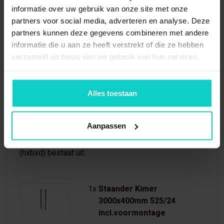
Hoogte
3000 mm
informatie over uw gebruik van onze site met onze
partners voor social media, adverteren en analyse. Deze
Diepte
400 mm
partners kunnen deze gegevens combineren met andere
informatie die u aan ze heeft verstrekt of die ze hebben
Aantal Niveaus
4 niveaus
verzameld op basis van uw gebruik van hun services.
Alles toestaan
Wat is inbegrepen?
Aanpassen
Bandenstelling Aanbouwvak 3000x1900x400mm
(hxbxd) bestaat uit:
1x
Staander Kimer
3000x400mm 525/24
incl.voormontage