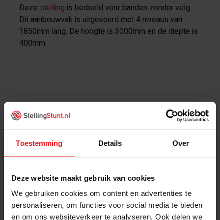
Deze
stelling
is bedoeld voor banden zonder velg.
Dit aanbouwvak is uitgevoerd met 4 niveaus van
1850mm lang. De hoogte is 3000mm en de diepte is
400mm.
Specificaties
Geschikt Voor
Banden zonder velg
Toestemming
Details
Over
Merk
Kimer
Deze website maakt gebruik van cookies
Kleur
Blauw / oranje
We gebruiken cookies om content en advertenties te
personaliseren, om functies voor social media te bieden
Conditie
Nieuw
en om ons websiteverkeer te analyseren. Ook delen we