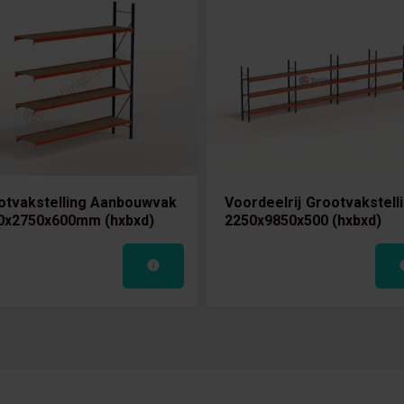
otvakstelling Aanbouwvak
Voordeelrij Grootvakstell
0x2750x600mm (hxbxd)
2250x9850x500 (hxbxd)