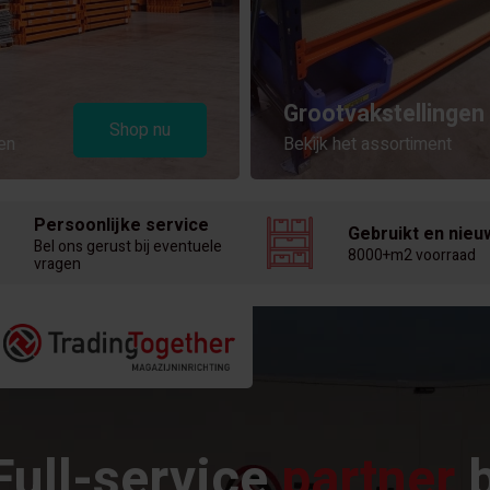
Grootvakstellingen
Shop nu
en
Bekijk het assortiment
Persoonlijke service
Gebruikt en nieu
Bel ons gerust bij eventuele
8000+m2 voorraad
vragen
Full-service
partner
b