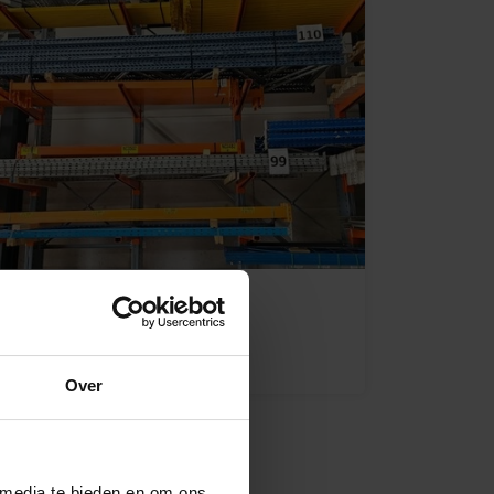
Restpartijen palletstelling
Ga naar categorie
Over
 media te bieden en om ons