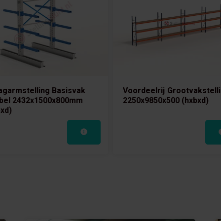
agarmstelling Basisvak
Voordeelrij Grootvakstell
bel 2432x1500x800mm
2250x9850x500 (hxbxd)
bxd)