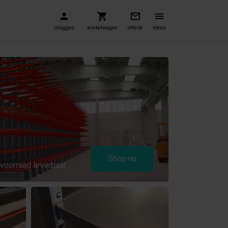
inloggen
winkelwagen
offerte
menu
n
Shop nu
 voorraad leverbaar