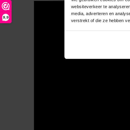
websiteverkeer te analyseren
media, adverteren en analys
9,9
verstrekt of die ze hebben v