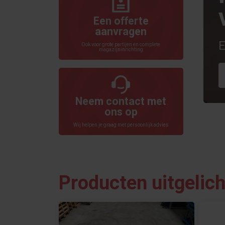
Een offerte
aanvragen
E
Ook voor grote partijen en complete
magazijninrichting
Neem contact met
ons op
Wij helpen je graag met persoonlijk advies
Producten uitgelich