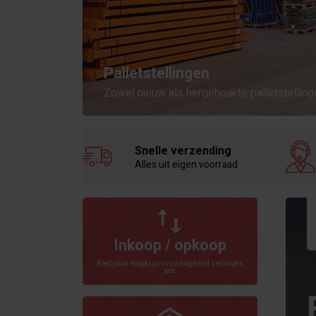
Palletstellingen
Zowel nieuw als hergebruikte palletstelling
Snelle verzending
Alles uit eigen voorraad
Inkoop / opkoop
Bied jouw magazijninrichting en/of stellingen
aan