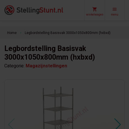
winkelwagen
menu
Home
Legbordstelling Basisvak 3000x1050x800mm (hxbxd)
keyboard_arrow_right
Legbordstelling Basisvak
3000x1050x800mm (hxbxd)
Categorie:
Magazijnstellingen