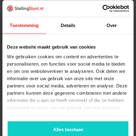
4x
Voetplaat staal klein (enkel)
new
Toestemming
Details
Over
4x
Topdop (new)
Deze website maakt gebruik van cookies
We gebruiken cookies om content en advertenties te
10x
Legbord 980x400mm
personaliseren, om functies voor social media te bieden
(new)
en om ons websiteverkeer te analyseren. Ook delen we
informatie over uw gebruik van onze site met onze
partners voor social media, adverteren en analyse. Deze
10x
Drager 800mm (new)
partners kunnen deze gegevens combineren met andere
informatie die u aan ze heeft verstrekt of die ze hebben
verzameld op basis van uw gebruik van hun services.
1x
Kruisschoor voor vak
1000mm (new)
Alles toestaan