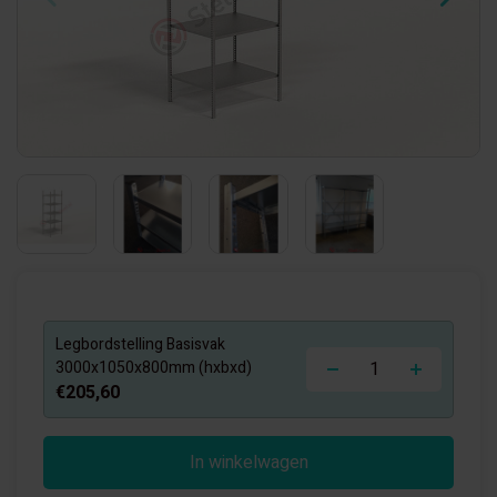
Legbordstelling Basisvak
-
+
3000x1050x800mm (hxbxd)
€205,60
In winkelwagen