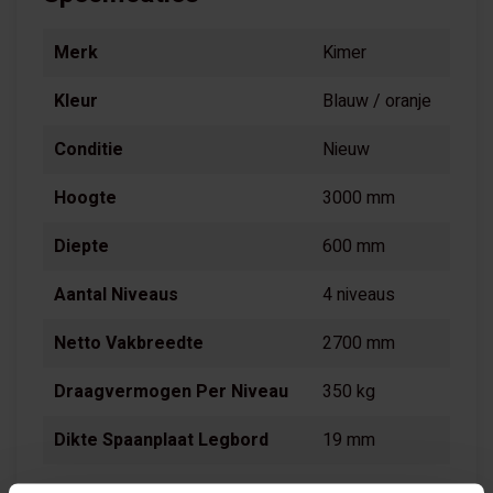
Merk
Kimer
Kleur
Blauw / oranje
Conditie
Nieuw
Hoogte
3000 mm
Diepte
600 mm
Aantal Niveaus
4 niveaus
Netto Vakbreedte
2700 mm
Draagvermogen Per Niveau
350 kg
Dikte Spaanplaat Legbord
19 mm