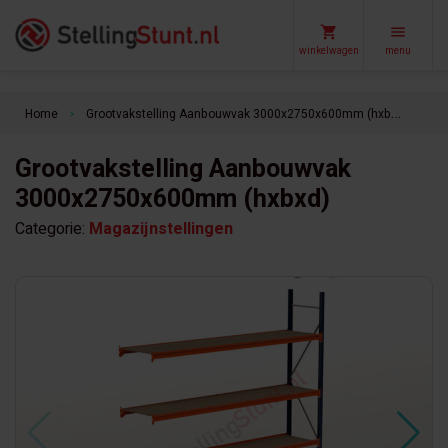
winkelwagen
menu
Home
Grootvakstelling Aanbouwvak 3000x2750x600mm (hxbxd)
keyboard_arrow_right
Grootvakstelling Aanbouwvak
3000x2750x600mm (hxbxd)
Categorie:
Magazijnstellingen