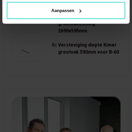
Aanpassen
4x
Legbord sp.plaat
grootvakstelling
2690x595mm
8x
Versteviging diepte Kimer
grootvak 590mm voor B-60