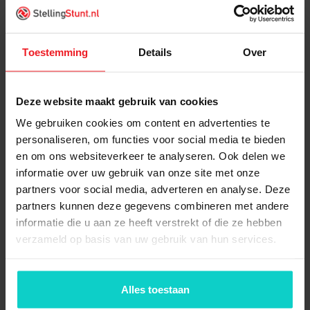
Toestemming
Details
Over
Wat is inbegrepen?
Grootvakstelling Aanbouwvak 3000x2750x600mm
Deze website maakt gebruik van cookies
(hxbxd) bestaat uit:
We gebruiken cookies om content en advertenties te
personaliseren, om functies voor social media te bieden
1x
Staander Kimer
en om ons websiteverkeer te analyseren. Ook delen we
3000x600mm
informatie over uw gebruik van onze site met onze
525/24incl.voormontage
partners voor social media, adverteren en analyse. Deze
partners kunnen deze gegevens combineren met andere
8x
Ligger 270cm Kimer "Z-M"
informatie die u aan ze heeft verstrekt of die ze hebben
new
verzameld op basis van uw gebruik van hun services.
16x
Borgpen Kimer
Alles toestaan
grootvakstelling - new