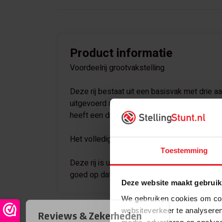
Product informatie
Voordeelrij grootvakstelling
Deze rij bestaat uit een basisvak met drie 
uitgevoerd met 4 niveaus van 2400 mm bree
heeft een diepte van 600 mm. De lengte van 
Het volledige pakket is te zien bij 'Bekijk pak
Toestemming
Deze rij is uit te breiden met verschillende
goed op dat de diepte overéén komt met de
Deze website maakt gebruik
We gebruiken cookies om cont
websiteverkeer te analyseren