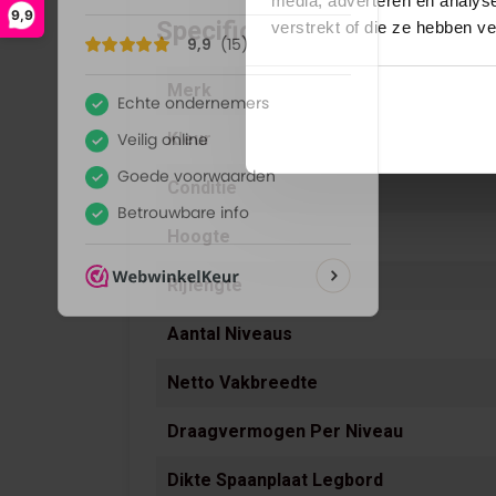
media, adverteren en analys
9,9
Specificaties
verstrekt of die ze hebben v
Merk
Kleur
Conditie
Hoogte
Rijlengte
Aantal Niveaus
Netto Vakbreedte
Draagvermogen Per Niveau
Dikte Spaanplaat Legbord