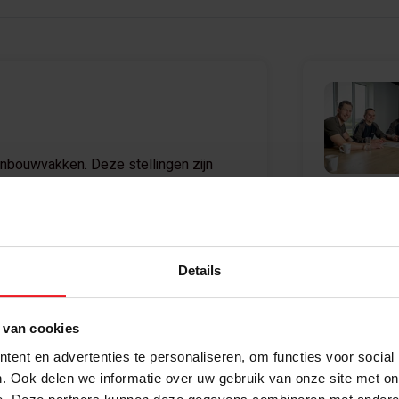
aanbouwvakken. Deze stellingen zijn
d. De stelling is 3000 mm hoog en
Bel
de rij wordt circa 9850 mm.
+31 (0) 488 
084
ket'
Details
 aanbouwvakken en extra niveaus. Let er
 gekozen stelling.
Bekijk oo
 van cookies
ent en advertenties te personaliseren, om functies voor social
Complete rij gr
. Ook delen we informatie over uw gebruik van onze site met on
Grootvakstelli