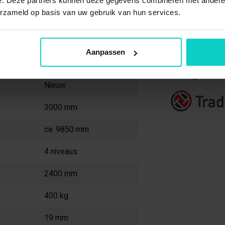
e. Deze partners kunnen deze gegevens combineren met andere i
Voordeelrijen!
erzameld op basis van uw gebruik van hun services.
Kimer
Onderdeel
Aanpassen
Blauw / oranje
StellingStunt i
Nieuw
3000 mm
ca. 9850 mm
4 niveaus
2400 mm
400 kg
19 mm