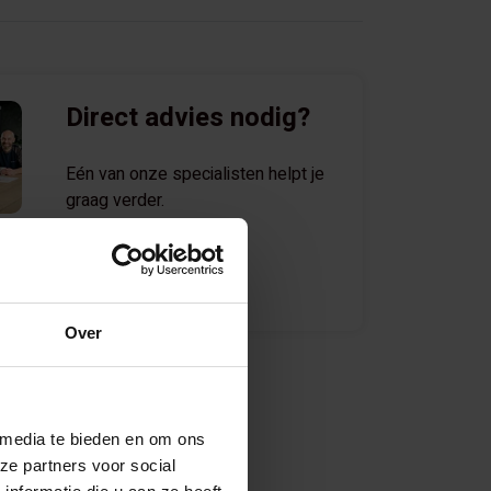
Direct advies nodig?
Eén van onze specialisten helpt je
graag verder.
Mail
795
[email protected]
Over
k
 media te bieden en om ons
ootvakstelling
ze partners voor social
ngen