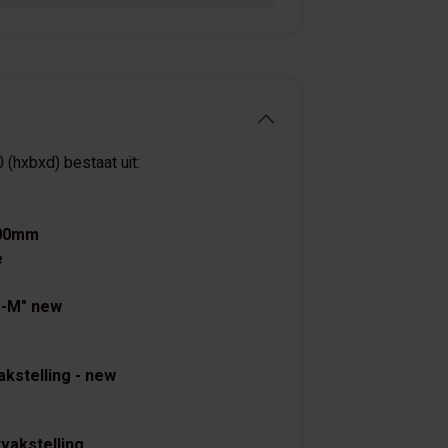
(hxbxd) bestaat uit:
600mm
e
Z-M" new
kstelling - new
vakstelling