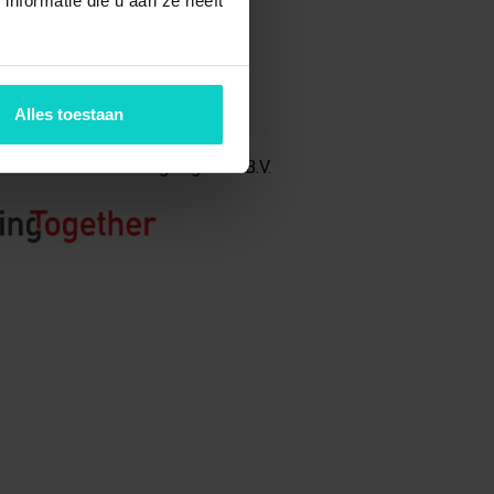
nformatie die u aan ze heeft
 van
Alles toestaan
s onderdeel van Trading Together B.V.