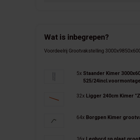
Wat is inbegrepen?
Voordeelrij Grootvakstelling 3000x9850x600 
5x
Staander Kimer 3000x
525/24incl.voormontag
32x
Ligger 240cm Kimer "
64x
Borgpen Kimer grootva
16x
Legbord sp.plaat groot