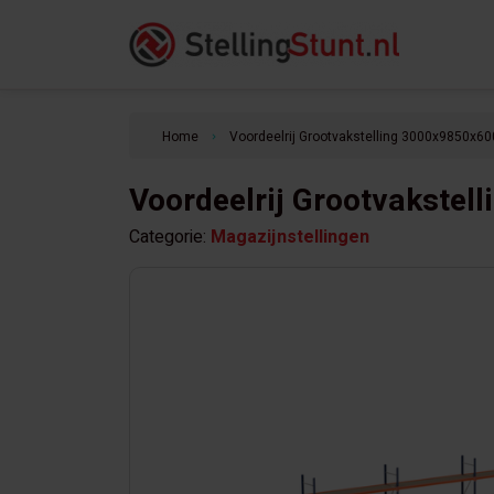
Home
Voordeelrij Grootvakstelling 3000x9850x60
keyboard_arrow_right
Voordeelrij Grootvakstel
Categorie:
Magazijnstellingen