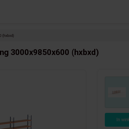
0 (hxbxd)
ling 3000x9850x600 (hxbxd)
In wi