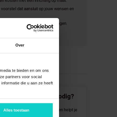
 en kosten met een inrichting op maat.
voorstel dat aansluit op jouw wensen en
jaar ervaring in magazijnoplossingen.
Over
 media te bieden en om ons
ze partners voor social
nformatie die u aan ze heeft
Direct advies nodig?
Eén van onze specialisten helpt je
Alles toestaan
graag verder.