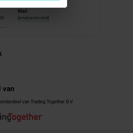
Mail
795
[email protected]
k
 van
s onderdeel van Trading Together B.V.