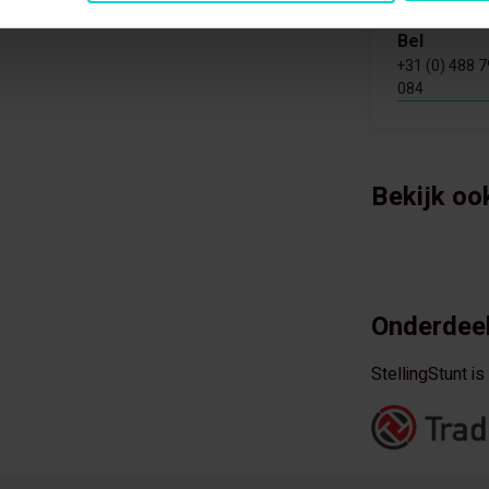
Bel
+31 (0) 488 
084
Bekijk oo
Onderdeel
StellingStunt i