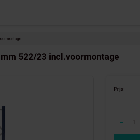
voormontage
0mm 522/23 incl.voormontage
Prijs:
-
+