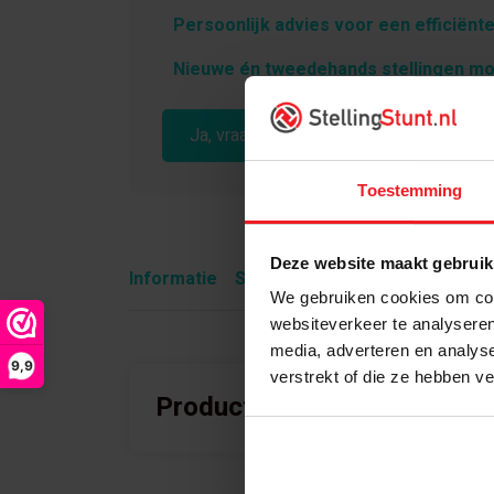
Persoonlijk advies voor een efficiënte
Nieuwe én tweedehands stellingen mo
Ja, vraag vrijblijvend advies aan
Toestemming
Deze website maakt gebruik
Informatie
Specificaties
Wat is inbegre
We gebruiken cookies om cont
websiteverkeer te analyseren
media, adverteren en analys
9,9
verstrekt of die ze hebben v
Product informatie