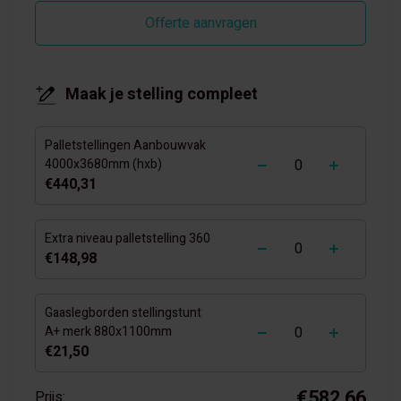
Offerte aanvragen
Maak je stelling compleet
Palletstellingen Aanbouwvak
-
+
4000x3680mm (hxb)
€440,31
-
+
Extra niveau palletstelling 360
€148,98
Gaaslegborden stellingstunt
-
+
A+ merk 880x1100mm
€21,50
€582,66
Prijs: