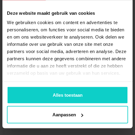
2x
Staander Kimer
4000x1100mm - 849/23 new
Deze website maakt gebruik van cookies
excl. voormontage
We gebruiken cookies om content en advertenties te
personaliseren, om functies voor social media te bieden
4x
Ligger Kimer 360cm - 135-5
en om ons websiteverkeer te analyseren. Ook delen we
/ 5H (13x5cm) new
informatie over uw gebruik van onze site met onze
partners voor social media, adverteren en analyse. Deze
8x
Borgpen Kimer
partners kunnen deze gegevens combineren met andere
palletstelling - new
informatie die u aan ze heeft verstrekt of die ze hebben
verzameld op basis van uw gebruik van hun services.
4x
Stelplaatje Kimer 2mm -
84/715 new
Alles toestaan
8x
Anker M-10
Aanpassen