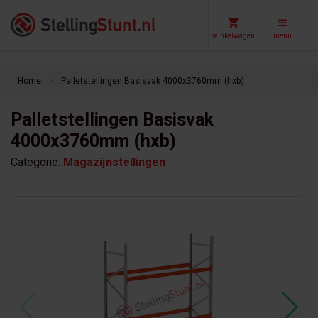
winkelwagen
menu
Home
Palletstellingen Basisvak 4000x3760mm (hxb)
keyboard_arrow_right
Palletstellingen Basisvak
4000x3760mm (hxb)
Categorie:
Magazijnstellingen