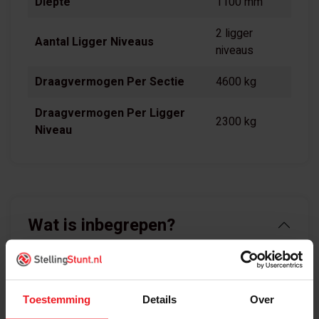
Diepte
1100 mm
2 ligger
Aantal Ligger Niveaus
niveaus
Draagvermogen Per Sectie
4600 kg
Draagvermogen Per Ligger
2300 kg
Niveau
Wat is inbegrepen?
Palletstellingen Basisvak 4000x3760mm (hxb)
bestaat uit:
Toestemming
Details
Over