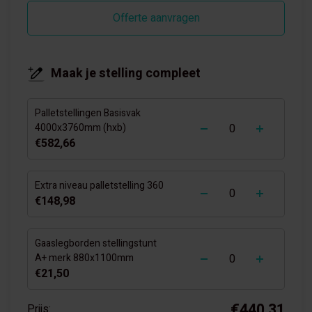
Offerte aanvragen
Maak je stelling compleet
Palletstellingen Basisvak
-
+
4000x3760mm (hxb)
€582,66
-
+
Extra niveau palletstelling 360
€148,98
Gaaslegborden stellingstunt
-
+
A+ merk 880x1100mm
€21,50
€440,31
Prijs: