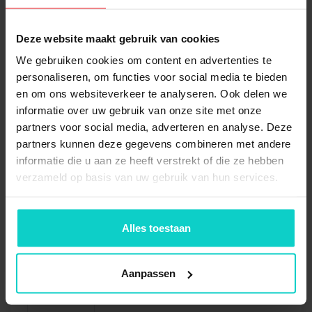
1x
Staander Kimer
4000x1100mm - 849/23 new
Deze website maakt gebruik van cookies
excl. voormontage
We gebruiken cookies om content en advertenties te
personaliseren, om functies voor social media te bieden
4x
Ligger Kimer 360cm - 135-5
en om ons websiteverkeer te analyseren. Ook delen we
/ 5H (13x5cm) new
informatie over uw gebruik van onze site met onze
partners voor social media, adverteren en analyse. Deze
partners kunnen deze gegevens combineren met andere
8x
Borgpen Kimer
informatie die u aan ze heeft verstrekt of die ze hebben
palletstelling - new
verzameld op basis van uw gebruik van hun services.
2x
Stelplaatje Kimer 2mm -
Alles toestaan
84/715 new
Aanpassen
4x
Anker M-10