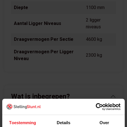
Diepte
1100 mm
2 ligger
Aantal Ligger Niveaus
niveaus
Draagvermogen Per Sectie
4600 kg
Draagvermogen Per Ligger
2300 kg
Niveau
Wat is inbegrepen?
Palletstellingen Aanbouwvak 4000x3680mm (hxb)
bestaat uit:
Toestemming
Details
Over