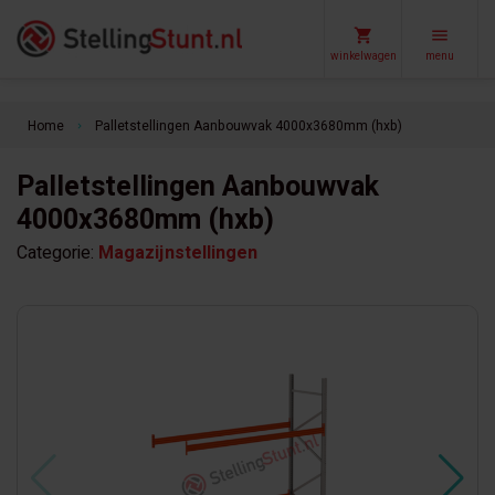
winkelwagen
menu
Home
Palletstellingen Aanbouwvak 4000x3680mm (hxb)
keyboard_arrow_right
Palletstellingen Aanbouwvak
4000x3680mm (hxb)
Categorie:
Magazijnstellingen