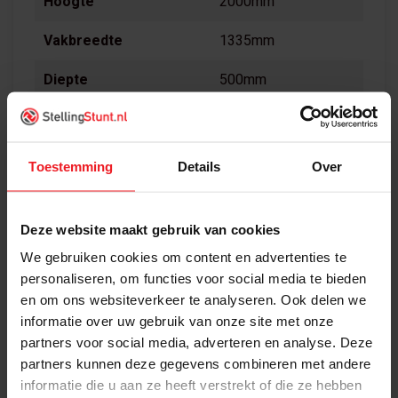
Hoogte
2000mm
Vakbreedte
1335mm
Diepte
500mm
Aantal Niveaus
5 niveaus
Toestemming
Details
Over
Deze website maakt gebruik van cookies
Wat is inbegrepen?
We gebruiken cookies om content en advertenties te
Basisvak Stow 2000x1335x500mm bestaat uit:
personaliseren, om functies voor social media te bieden
en om ons websiteverkeer te analyseren. Ook delen we
informatie over uw gebruik van onze site met onze
2x
Staander Stow
partners voor social media, adverteren en analyse. Deze
2000x500x35x50mm
partners kunnen deze gegevens combineren met andere
verzinkt
informatie die u aan ze heeft verstrekt of die ze hebben