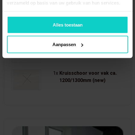
verzameld op basis van uw gebruik van hun services.
5x
Legbord Stow
1265x500x35mm verzinkt
Alles toestaan
20x
Legbordhaakje
Aanpassen
1x
Kruisschoor voor vak ca.
1200/1300mm (new)