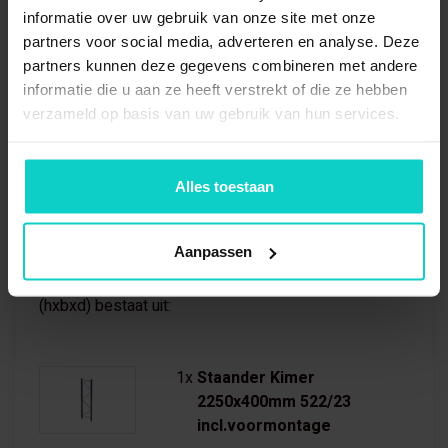
Hoogte
2250 mm
informatie over uw gebruik van onze site met onze
partners voor social media, adverteren en analyse. Deze
Diepte
400 mm
partners kunnen deze gegevens combineren met andere
informatie die u aan ze heeft verstrekt of die ze hebben
Aantal Niveaus
3 niveaus
verzameld op basis van uw gebruik van hun services.
Alles toestaan
Wat is inbegrepen?
Aanpassen
Bandenstelling Aanbouwvak 2250x1900x400mm
(hxbxd) bestaat uit:
1x
Staander Kimer
2250x400mm 522/23
incl.voormontage