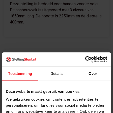
Deze stelling is bedoeld voor banden zonder velg.
Dit aanbouwvak is uitgevoerd met 3 niveaus van
1850mm lang. De hoogte is 2250mm en de diepte is
400mm.
Specificaties
Geschikt Voor
Banden zonder velg
Toestemming
Details
Over
Merk
Kimer
Deze website maakt gebruik van cookies
Kleur
Blauw / oranje
We gebruiken cookies om content en advertenties te
personaliseren, om functies voor social media te bieden
Conditie
Nieuw
en om ons websiteverkeer te analyseren. Ook delen we