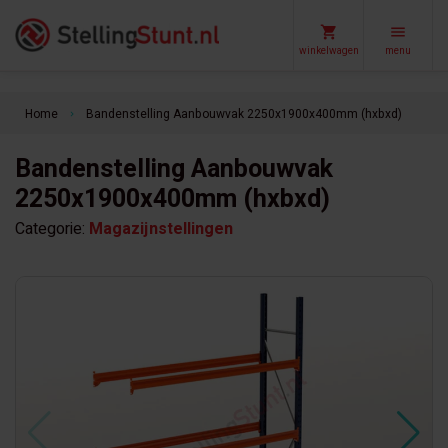
winkelwagen
menu
Home
Bandenstelling Aanbouwvak 2250x1900x400mm (hxbxd)
keyboard_arrow_right
Bandenstelling Aanbouwvak
2250x1900x400mm (hxbxd)
Categorie:
Magazijnstellingen