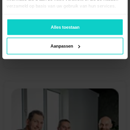
verzameld op basis van uw gebruik van hun services.
16x
Legbord sp.plaat
grootvakstelling
2390x795x19mm (new)
Alles toestaan
32x
Versteviging diepte Kimer
grootvak 790mm voor B-
Aanpassen
80