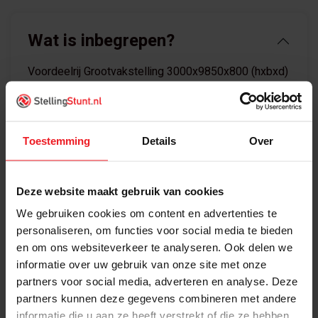
Wat is inbegrepen?
Voordeelrij Grootvakstelling 3000x9850x800 (hxbxd)
bestaat uit:
5x
Staander Kimer
Toestemming
Details
Over
3000x800mm 525/24
incl.voormontage
Deze website maakt gebruik van cookies
32x
Ligger 240cm Kimer "Z-M"
We gebruiken cookies om content en advertenties te
new
personaliseren, om functies voor social media te bieden
en om ons websiteverkeer te analyseren. Ook delen we
informatie over uw gebruik van onze site met onze
64x
Borgpen Kimer
partners voor social media, adverteren en analyse. Deze
grootvakstelling - new
partners kunnen deze gegevens combineren met andere
informatie die u aan ze heeft verstrekt of die ze hebben