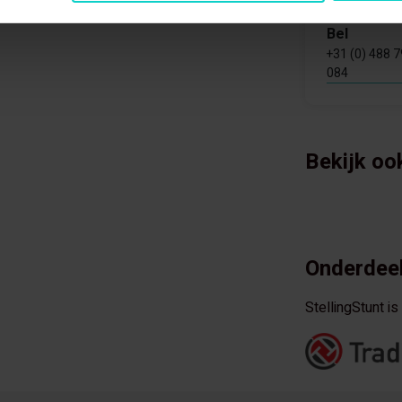
Bel
+31 (0) 488 
084
Bekijk oo
Onderdeel
StellingStunt i