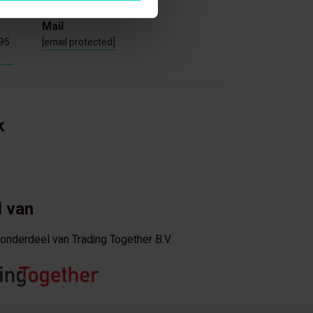
Mail
795
[email protected]
k
 van
s onderdeel van Trading Together B.V.