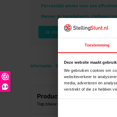
Persoonlijk advies voor een efficiënte
Nieuwe én tweedehands stellingen mo
Ja, vraag vrijblijvend advies aan
Toestemming
Deze website maakt gebruik
Informatie
Specificaties
Wat is inbegre
We gebruiken cookies om cont
websiteverkeer te analyseren
media, adverteren en analys
9,9
verstrekt of die ze hebben v
Product informatie
Trap blauw ca. 3080mm hoog