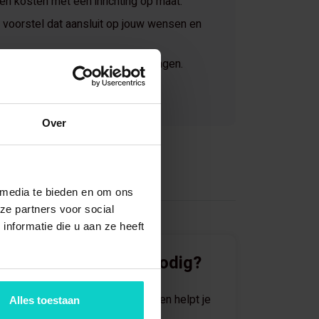
 en kosten met een inrichting op maat.
voorstel dat aansluit op jouw wensen en
jaar ervaring in magazijnoplossingen.
Over
 media te bieden en om ons
ze partners voor social
nformatie die u aan ze heeft
Direct advies nodig?
Eén van onze specialisten helpt je
Alles toestaan
graag verder.