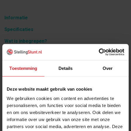
Informatie
Specificaties
Wat is inbegrepen?
Gerelateerde producten
Toestemming
Details
Over
Product informatie
Deze website maakt gebruik van cookies
100m2 tapijttegels, te koop als complete pallet met
We gebruiken cookies om content en advertenties te
mooie korting
personaliseren, om functies voor social media te bieden
Afmeting per tapijttegel is 50x50cm (4 stuks per
en om ons websiteverkeer te analyseren. Ook delen we
vierkante meter)
informatie over uw gebruik van onze site met onze
Dit betreffen nieuwe tegels met productiefout zoals
partners voor social media, adverteren en analyse. Deze
te zien op foto