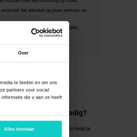
 en kosten met een inrichting op maat.
voorstel dat aansluit op jouw wensen en
jaar ervaring in magazijnoplossingen.
Over
 media te bieden en om ons
ze partners voor social
nformatie die u aan ze heeft
Direct advies nodig?
Eén van onze specialisten helpt je
Alles toestaan
graag verder.