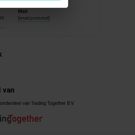
Mail
795
[email protected]
k
 van
s onderdeel van Trading Together B.V.