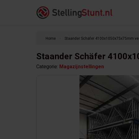
Home
Staander Schäfer 4100x1050x75x75mm ver
keyboard_arrow_right
Staander Schäfer 4100x
Categorie:
Magazijnstellingen