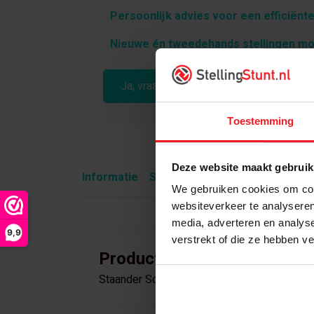
Persoonlijk advies voor een efficiënte
Nieuwe én tweedehands stellingen mo
Ja, vraag vrijblijvend advies aan
Toestemming
Deze website maakt gebruik
Informatie
Specificaties
Wat is inbegre
We gebruiken cookies om cont
websiteverkeer te analyseren
media, adverteren en analys
9,9
verstrekt of die ze hebben v
Product informatie
Staander Schäfer 4100x1050x75x75mm ver