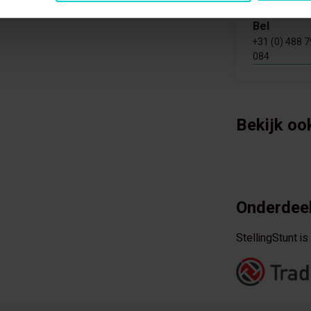
Bel
+31 (0) 488 
084
Bekijk oo
Onderdeel
StellingStunt i