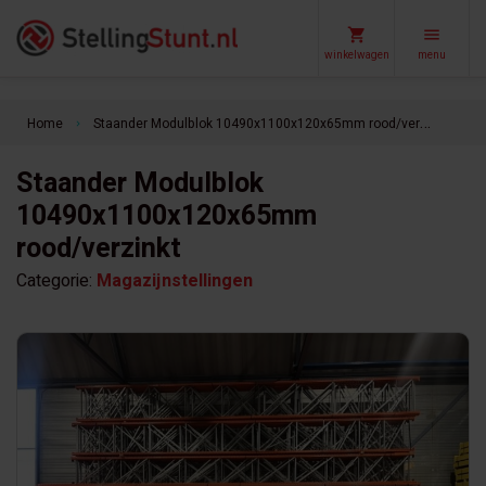
winkelwagen
menu
Home
Staander Modulblok 10490x1100x120x65mm rood/verzinkt
keyboard_arrow_right
Staander Modulblok
10490x1100x120x65mm
rood/verzinkt
Categorie:
Magazijnstellingen