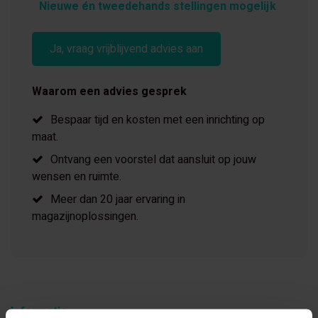
Nieuwe én tweedehands stellingen mogelijk
Ja, vraag vrijblijvend advies aan
Waarom een advies gesprek
Bespaar tijd en kosten met een inrichting op
maat.
Ontvang een voorstel dat aansluit op jouw
wensen en ruimte.
Meer dan 20 jaar ervaring in
magazijnoplossingen.
Informatie