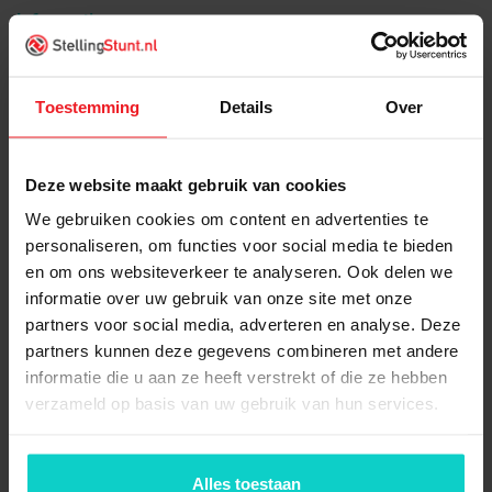
Informatie
Specificaties
Wat is inbegrepen?
Toestemming
Details
Over
Gerelateerde producten
Deze website maakt gebruik van cookies
We gebruiken cookies om content en advertenties te
personaliseren, om functies voor social media te bieden
Product informatie
en om ons websiteverkeer te analyseren. Ook delen we
informatie over uw gebruik van onze site met onze
Frame Apersa 4200x1100x100x80mm
partners voor social media, adverteren en analyse. Deze
partners kunnen deze gegevens combineren met andere
informatie die u aan ze heeft verstrekt of die ze hebben
verzameld op basis van uw gebruik van hun services.
Alles toestaan