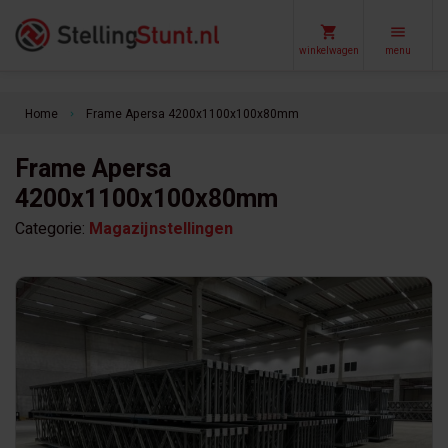
winkelwagen
menu
Home
Frame Apersa 4200x1100x100x80mm
keyboard_arrow_right
Frame Apersa
4200x1100x100x80mm
Categorie:
Magazijnstellingen