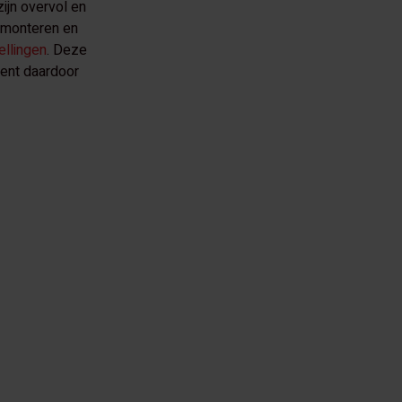
ijn overvol en
e)monteren en
ellingen
. Deze
bent daardoor