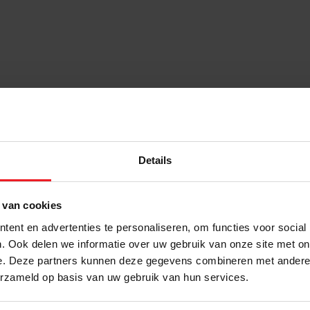
Details
 van cookies
stellingen
ent en advertenties te personaliseren, om functies voor social
gen. Omdat wij graag willen dat u weet wat u in huis haalt hebben w
. Ook delen we informatie over uw gebruik van onze site met on
ingen kunnen classificeren. Zo betekent nieuw bij ons ook echt 
e. Deze partners kunnen deze gegevens combineren met andere i
iceerd wordt is mooi van kleur, totaal onbeschadigd en nooit eerd
erzameld op basis van uw gebruik van hun services.
r problemen. Onze “jong gebruikt” stellingen hebben nog steed