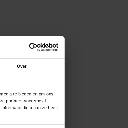
Over
 media te bieden en om ons
e een richtlijn
ze partners voor social
nieuw. De
nformatie die u aan ze heeft
er gebruikt. U
s mooie