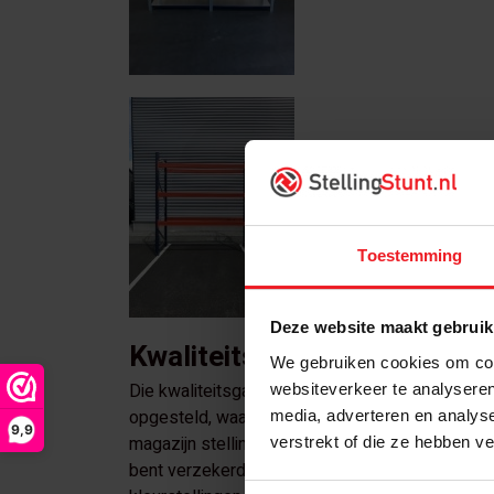
Toestemming
Deze website maakt gebruik
Kwaliteitsgarantie magazijn
We gebruiken cookies om cont
Die kwaliteitsgarantie geldt voor al onze stellin
websiteverkeer te analyseren
opgesteld, waarmee we elke partij magazijnstell
media, adverteren en analys
9,9
magazijn stelling die met dit keurmerk geclassif
verstrekt of die ze hebben v
bent verzekerd van een lange levensduur zonde