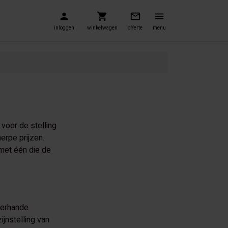
inloggen
winkelwagen
offerte
menu
 voor de stelling
erpe prijzen.
 met één die de
llerhande
jnstelling van