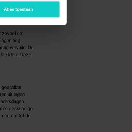
hadigingen, die
Alles toestaan
et zoveel om
llingen nog
stig vervuild. De
alde kleur. Deze
n geschikte
en uit eigen
ie werkdagen.
 onze deskundige
u mee om tot de