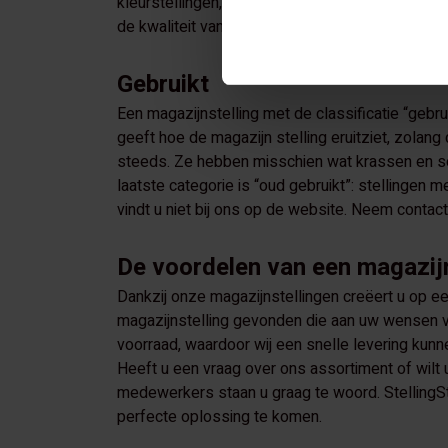
kleurstellingen, maar kunnen heel licht beschadi
de kwaliteit van de stelling geenszins benadelen
Gebruikt
Een magazijnstelling met de classificatie “gebru
geeft hoe de magazijn stelling eruitziet, zolang
steeds. Ze hebben misschien wat krassen en som
laatste categorie is “oud gebruikt”: stellingen
vindt u niet bij ons op de website. Neem conta
De voordelen van een magazijns
Dankzij onze magazijnstellingen creëert u op e
magazijnstelling gevonden die aan uw wensen vol
voorraad, waardoor wij een snelle levering kunn
Heeft u een vraag over ons assortiment of wilt
medewerkers staan u graag te woord. StellingSt
perfecte oplossing te komen.