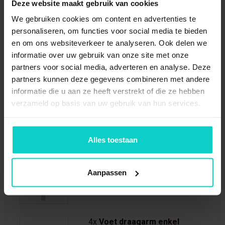
Deze website maakt gebruik van cookies
H.o.h. Afstand
1500mm
We gebruiken cookies om content en advertenties te
personaliseren, om functies voor social media te bieden
Aantal Niveaus
voet + 5 niveaus
en om ons websiteverkeer te analyseren. Ook delen we
informatie over uw gebruik van onze site met onze
partners voor social media, adverteren en analyse. Deze
partners kunnen deze gegevens combineren met andere
informatie die u aan ze heeft verstrekt of die ze hebben
Wat is inbegrepen?
verzameld op basis van uw gebruik van hun services.
Rij Draagarmstelling Enkel 2964x4500x800mm
(hxbxd) bestaat uit:
Alles toestaan
Aanpassen
4x
Staandersprofiel CL
2964mm
4x
Voet draagarm enkel