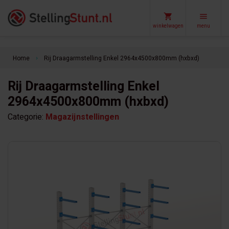
winkelwagen
menu
Home
Rij Draagarmstelling Enkel 2964x4500x800mm (hxbxd)
keyboard_arrow_right
Rij Draagarmstelling Enkel
2964x4500x800mm (hxbxd)
Categorie:
Magazijnstellingen