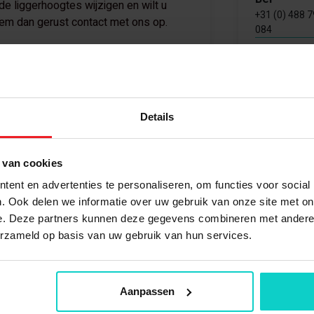
e liggerhoogtes wijzigen en wilt u
+31 (0) 488 
m dan gerust contact met ons op.
084
Bekijk oo
Details
Palletstellinge
Kimer
Zelf samenstel
 van cookies
Verzinkt/ oranje
ent en advertenties te personaliseren, om functies voor social
. Ook delen we informatie over uw gebruik van onze site met on
Onderdeel
Nieuw
e. Deze partners kunnen deze gegevens combineren met andere i
erzameld op basis van uw gebruik van hun services.
5000 mm
StellingStunt i
1100 mm
Aanpassen
3 ligger niveaus