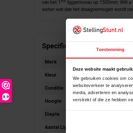
ste
van het 1
liggerniveau op 1500mm. Wilt u d
weten wat dan het draagvermogen wordt nee
Specificaties
Toestemming
Merk
Deze website maakt gebruik
Kleur
We gebruiken cookies om cont
websiteverkeer te analyseren
Conditie
media, adverteren en analys
9,9
verstrekt of die ze hebben v
Hoogte
Diepte
Aantal Ligger Niveaus