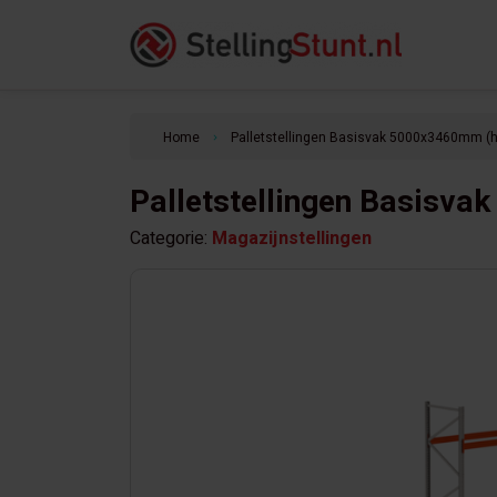
Home
Palletstellingen Basisvak 5000x3460mm (h
keyboard_arrow_right
Palletstellingen Basisv
Categorie:
Magazijnstellingen