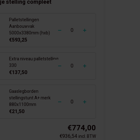
je stelling compleet
Palletstellingen
-
+
Aanbouwvak
5000x3380mm (hxb)
€593,25
Extra niveau palletstelling
-
+
330
€137,50
Gaaslegborden
-
+
stellingstunt A+ merk
880x1100mm
€21,50
€774,00
€936,54
incl. BTW