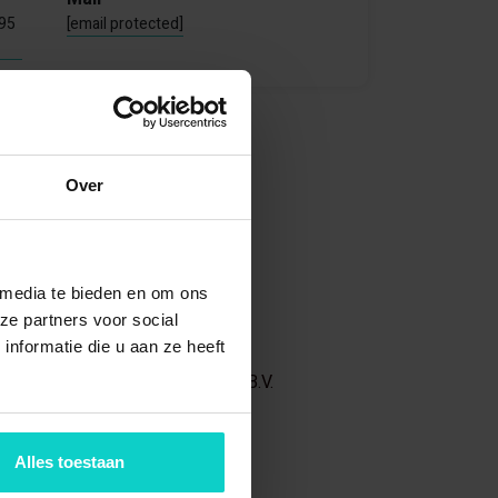
795
[email protected]
k
Over
n
len
 media te bieden en om ons
ze partners voor social
 van
nformatie die u aan ze heeft
s onderdeel van Trading Together B.V.
Alles toestaan