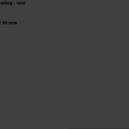
elling - new
R 90 new