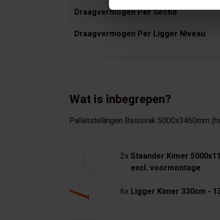
Draagvermogen Per Sectie
Draagvermogen Per Ligger Niveau
Wat is inbegrepen?
Palletstellingen Basisvak 5000x3460mm (hxb
2x
Staander Kimer 5000x1
excl. voormontage
6x
Ligger Kimer 330cm - 13