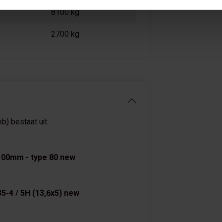
8100 kg
2700 kg
) bestaat uit:
100mm - type 80 new
5-4 / 5H (13,6x5) new