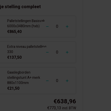
je stelling compleet
Palletstellingen Basisvak
-
+
6000x3480mm (hxb)
€865,40
Extra niveau palletstelling
-
+
330
€137,50
Gaaslegborden
-
+
stellingstunt A+ merk
880x1100mm
€21,50
€638,96
€773,13
incl. BTW