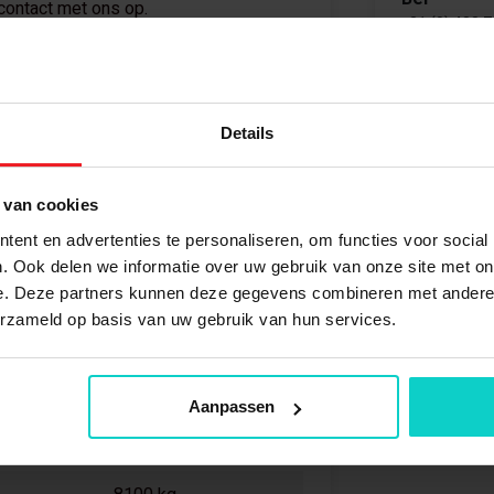
ontact met ons op.
+31 (0) 488 
084
Details
Bekijk oo
Palletstellinge
Kimer
 van cookies
Zelf samenstel
ent en advertenties te personaliseren, om functies voor social
Verzinkt/ oranje
. Ook delen we informatie over uw gebruik van onze site met on
e. Deze partners kunnen deze gegevens combineren met andere i
Nieuw
erzameld op basis van uw gebruik van hun services.
Onderdeel
6000 mm
StellingStunt i
1100 mm
Aanpassen
3 ligger niveaus