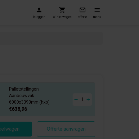
inloggen
winkelwagen
offerte
menu
Palletstellingen
-
+
Aanbouwvak
6000x3390mm (hxb)
€638,96
nkelwagen
Offerte aanvragen