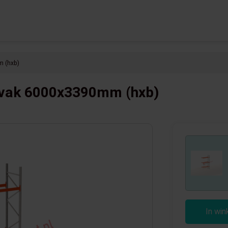
m (hxb)
wvak 6000x3390mm (hxb)
In wi