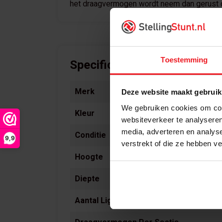
het draagvermogen wordt neem dan gerust c
Toestemming
Specificaties
Merk
Deze website maakt gebruik
We gebruiken cookies om cont
Kleur
websiteverkeer te analyseren
media, adverteren en analys
Conditie
9,9
verstrekt of die ze hebben v
Hoogte
Diepte
Aantal Ligger Niveaus