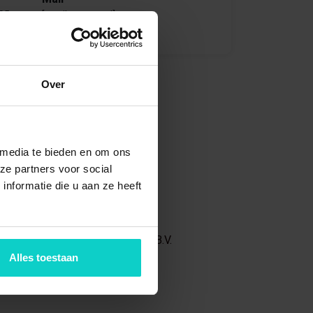
795
[email protected]
Over
k
n
len
 media te bieden en om ons
ze partners voor social
nformatie die u aan ze heeft
 van
s onderdeel van Trading Together B.V.
Alles toestaan