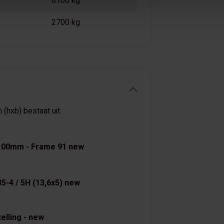
8100 kg
2700 kg
hxb) bestaat uit:
100mm - Frame 91 new
5-4 / 5H (13,6x5) new
elling - new