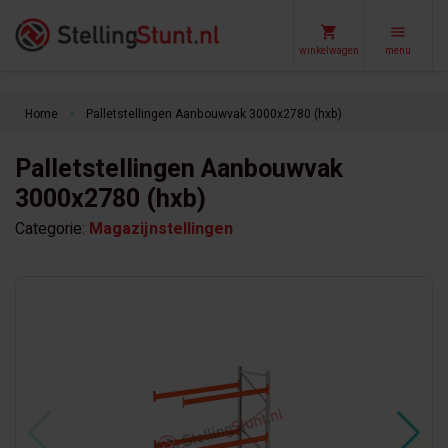
winkelwagen
menu
Home
Palletstellingen Aanbouwvak 3000x2780 (hxb)
keyboard_arrow_right
Palletstellingen Aanbouwvak
3000x2780 (hxb)
Categorie:
Magazijnstellingen