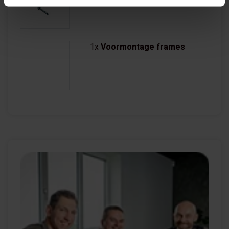
4x
Anker M-10
1x
Voormontage frames