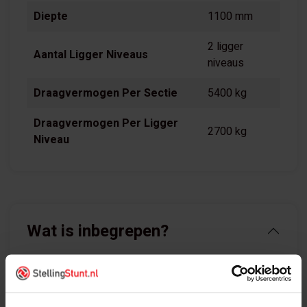
Diepte
1100 mm
2 ligger
Aantal Ligger Niveaus
niveaus
Draagvermogen Per Sectie
5400 kg
Draagvermogen Per Ligger
2700 kg
Niveau
Wat is inbegrepen?
Palletstellingen Aanbouwvak 3000x2780 (hxb)
bestaat uit: