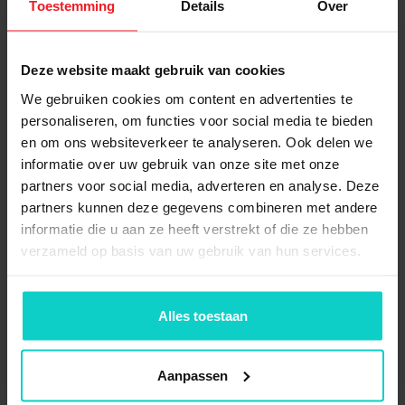
Toestemming
Details
Over
1x
Staander Kimer
3000x1100mm Pregalva -
type 80 new
Deze website maakt gebruik van cookies
excl.voormontage (incl
We gebruiken cookies om content en advertenties te
voeten)
personaliseren, om functies voor social media te bieden
en om ons websiteverkeer te analyseren. Ook delen we
4x
Ligger Kimer TB 270cm
informatie over uw gebruik van onze site met onze
(14x5cm) new
partners voor social media, adverteren en analyse. Deze
partners kunnen deze gegevens combineren met andere
informatie die u aan ze heeft verstrekt of die ze hebben
8x
Borgpen Kimer
verzameld op basis van uw gebruik van hun services.
palletstelling - new
Alles toestaan
2x
Stelplaatje Kimer 2mm -
84/715 new
Aanpassen