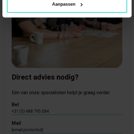
Aanpassen
Direct advies nodig?
Eén van onze specialisten helpt je graag verder.
Bel
+31 (0) 488 795 084
Mail
[email protected]