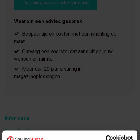
Ja, vraag vrijblijvend advies aan
Waarom een advies gesprek
Bespaar tijd en kosten met een inrichting op
maat.
Ontvang een voorstel dat aansluit op jouw
wensen en ruimte.
Meer dan 20 jaar ervaring in
magazijnoplossingen.
Informatie
Specificaties