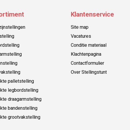
ortiment
Klantenservice
jnstellingen
Site map
stelling
Vacatures
rdstelling
Conditie materiaal
armstelling
Klachtenpagina
nstelling
Contactformulier
akstelling
Over Stellingstunt
kte palletstelling
kte legbordstelling
kte draagarmstelling
kte bandenstelling
kte grootvakstelling