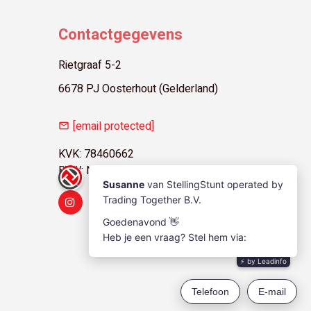
Contactgegevens
Rietgraaf 5-2
6678 PJ Oosterhout (Gelderland)
[email protected]
KVK: 78460662
BTW: NL861408718B01