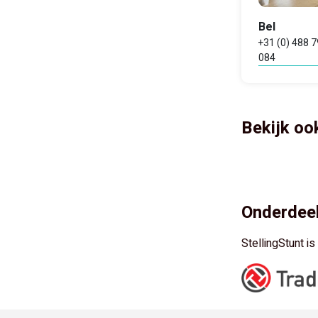
Bel
+31 (0) 488 
084
Bekijk oo
Onderdeel
StellingStunt i