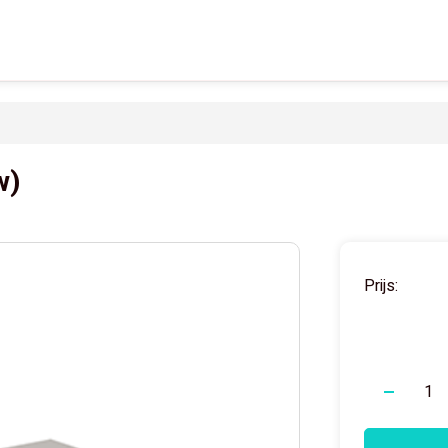
w)
Prijs:
-
+