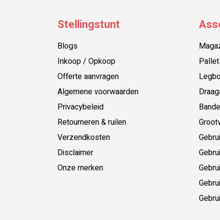
Stellingstunt
Ass
Blogs
Magazi
Inkoop / Opkoop
Pallet
Offerte aanvragen
Legbo
Algemene voorwaarden
Draag
Privacybeleid
Bande
Retourneren & ruilen
Grootv
Verzendkosten
Gebrui
Disclaimer
Gebrui
Onze merken
Gebrui
Gebrui
Gebrui