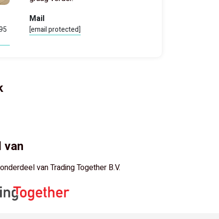
Mail
795
[email protected]
k
 van
s onderdeel van Trading Together B.V.