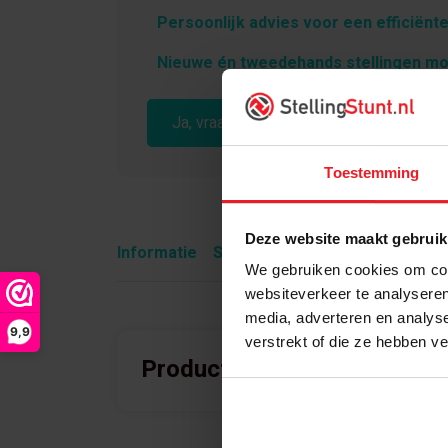
Persoonlijk advies voor een efficiënte
Nieuwe én tweedehands stellingen mo
Ja, vraag vrijblijvend advies aan
Toestemming
Deze website maakt gebruik
Informatie
Specificaties
Wat is inbegre
We gebruiken cookies om cont
websiteverkeer te analyseren
media, adverteren en analys
9,9
verstrekt of die ze hebben v
Product informatie