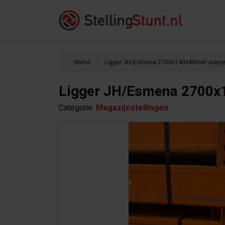
Home
Ligger JH/Esmena 2700x140x40mm oranj
keyboard_arrow_right
Ligger JH/Esmena 2700x
Categorie:
Magazijnstellingen