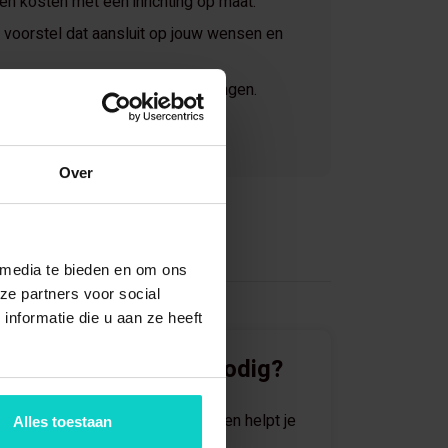
 en kosten met een inrichting op maat.
voorstel dat aansluit op jouw wensen en
jaar ervaring in magazijnoplossingen.
Over
 media te bieden en om ons
ze partners voor social
nformatie die u aan ze heeft
Direct advies nodig?
Eén van onze specialisten helpt je
Alles toestaan
graag verder.