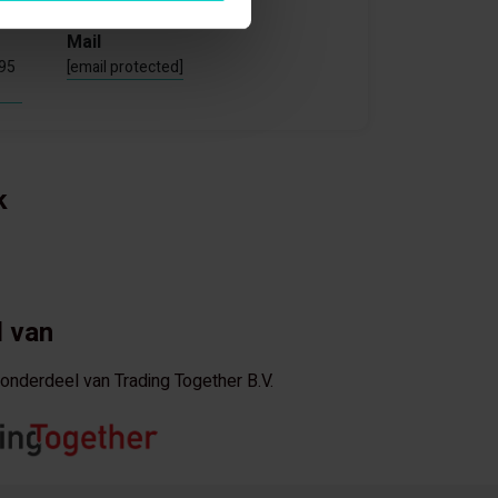
Mail
795
[email protected]
k
 van
s onderdeel van Trading Together B.V.