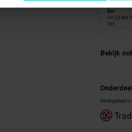
Bel
+31 (0) 488 
084
Bekijk oo
Onderdeel
StellingStunt i