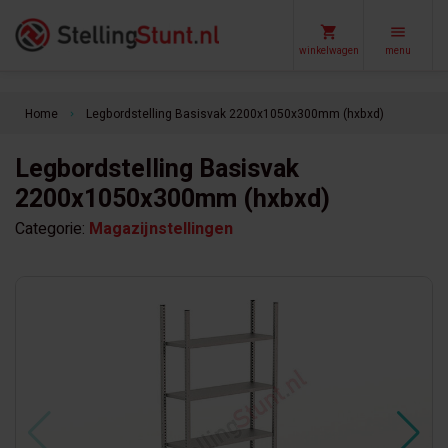
winkelwagen
menu
Home
Legbordstelling Basisvak 2200x1050x300mm (hxbxd)
keyboard_arrow_right
Legbordstelling Basisvak
2200x1050x300mm (hxbxd)
Categorie:
Magazijnstellingen