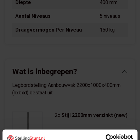
Diepte
400 mm
Aantal Niveaus
5 niveaus
Draagvermogen Per Niveau
150 kg
Wat is inbegrepen?
Legbordstelling Aanbouwvak 2200x1000x400mm
(hxbxd) bestaat uit:
2x
Stijl 2200mm verzinkt (new)