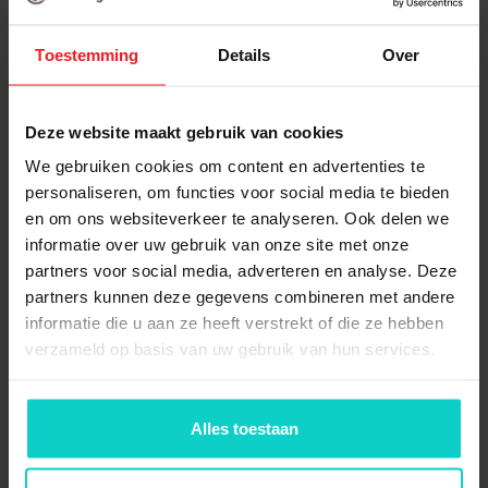
2x
Voetplaat staal klein (enkel)
new
Toestemming
Details
Over
2x
Topdop (new)
Deze website maakt gebruik van cookies
We gebruiken cookies om content en advertenties te
personaliseren, om functies voor social media te bieden
10x
Legbord 980x200mm
en om ons websiteverkeer te analyseren. Ook delen we
(new)
informatie over uw gebruik van onze site met onze
partners voor social media, adverteren en analyse. Deze
partners kunnen deze gegevens combineren met andere
10x
Drager 400mm (new)
informatie die u aan ze heeft verstrekt of die ze hebben
verzameld op basis van uw gebruik van hun services.
Alles toestaan