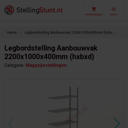
winkelwagen
menu
Home
Legbordstelling Aanbouwvak 2200x1000x400mm (hxbxd)
keyboard_arrow_right
Legbordstelling Aanbouwvak
2200x1000x400mm (hxbxd)
Categorie:
Magazijnstellingen