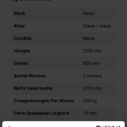
Merk
Kimer
Kleur
Blauw / oranje
Conditie
Nieuw
Hoogte
2250 mm
Diepte
800 mm
Aantal Niveaus
3 niveaus
Netto Vakbreedte
2700 mm
Draagvermogen Per Niveau
350 kg
Dikte Spaanplaat Legbord
19 mm