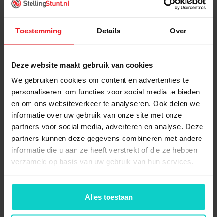
Toestemming
Details
Over
Wat is inbegrepen?
Grootvakstelling Basisvak 2250x2800x800mm
Deze website maakt gebruik van cookies
(hxbxd) bestaat uit:
We gebruiken cookies om content en advertenties te
personaliseren, om functies voor social media te bieden
en om ons websiteverkeer te analyseren. Ook delen we
2x
Staander Kimer
informatie over uw gebruik van onze site met onze
2250x800mm 522/23
partners voor social media, adverteren en analyse. Deze
incl.voormontage
partners kunnen deze gegevens combineren met andere
informatie die u aan ze heeft verstrekt of die ze hebben
6x
Ligger 270cm Kimer "Z-M"
verzameld op basis van uw gebruik van hun services.
new
Alles toestaan
12x
Borgpen Kimer
grootvakstelling - new