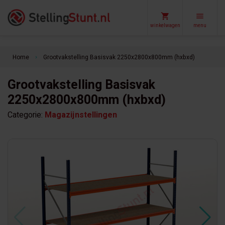
winkelwagen
menu
Home
Grootvakstelling Basisvak 2250x2800x800mm (hxbxd)
keyboard_arrow_right
Grootvakstelling Basisvak
2250x2800x800mm (hxbxd)
Categorie:
Magazijnstellingen