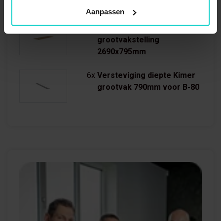
Aanpassen
3x
Legbord sp.plaat
grootvakstelling
2690x795mm
6x
Versteviging diepte Kimer
grootvak 790mm voor B-80