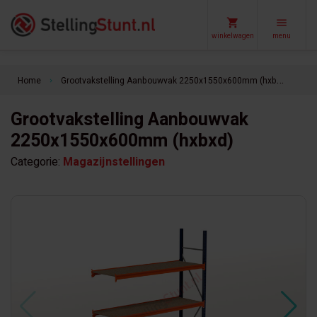
winkelwagen
menu
Home
Grootvakstelling Aanbouwvak 2250x1550x600mm (hxbxd)
keyboard_arrow_right
Grootvakstelling Aanbouwvak
2250x1550x600mm (hxbxd)
Categorie:
Magazijnstellingen