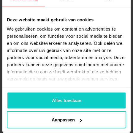
Wat is inbegrepen?
Deze website maakt gebruik van cookies
Grootvakstelling Aanbouwvak 2250x1550x600mm
We gebruiken cookies om content en advertenties te
(hxbxd) bestaat uit:
personaliseren, om functies voor social media te bieden
en om ons websiteverkeer te analyseren. Ook delen we
informatie over uw gebruik van onze site met onze
1x
Staander Kimer
partners voor social media, adverteren en analyse. Deze
2250x600mm 522/23
partners kunnen deze gegevens combineren met andere
incl.voormontage
informatie die u aan ze heeft verstrekt of die ze hebben
verzameld op basis van uw gebruik van hun services.
6x
Ligger 150cm Kimer "Z-S"
new
Alles toestaan
12x
Borgpen Kimer
grootvakstelling - new
Aanpassen