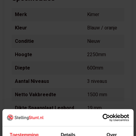
Merk
Kimer
Kleur
Blauw / oranje
Conditie
Nieuw
Hoogte
2250mm
Diepte
600mm
Aantal Niveaus
3 niveaus
Netto Vakbreedte
1500 mm
Dikte Spaanplaat Legbord
19 mm
Toestemming
Details
Over