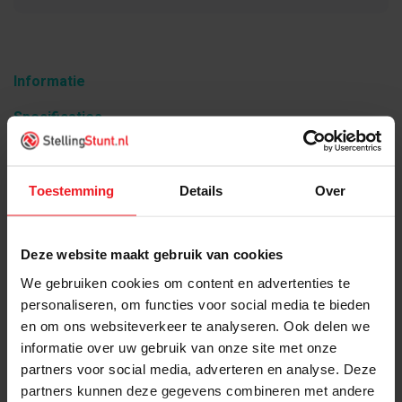
Informatie
Specificaties
Wat is inbegrepen?
Gerelateerde producten
Toestemming
Details
Over
Deze website maakt gebruik van cookies
We gebruiken cookies om content en advertenties te
Product informatie
personaliseren, om functies voor social media te bieden
Gaaslegborden verzinkt Stellingstunt (ook wel
en om ons websiteverkeer te analyseren. Ook delen we
gaasroosters)
informatie over uw gebruik van onze site met onze
Draagvermogen: 500kg
partners voor social media, adverteren en analyse. Deze
Uitvoering: verzinkt
partners kunnen deze gegevens combineren met andere