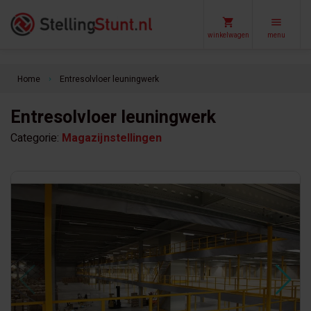
winkelwagen
menu
Home
Entresolvloer leuningwerk
keyboard_arrow_right
Entresolvloer leuningwerk
Categorie:
Magazijnstellingen