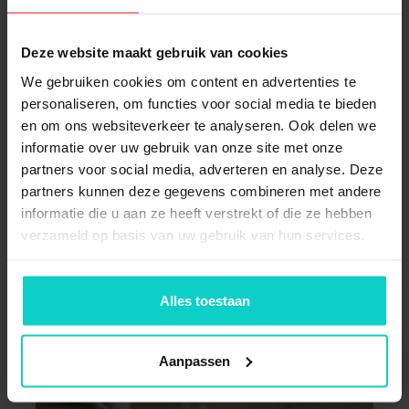
entresolvloeren met hoogwaardig leuningwerk.
Maatwerkoplossingen beschikbaar voor optimale
functionaliteit en stijl.
Deze website maakt gebruik van cookies
We gebruiken cookies om content en advertenties te
personaliseren, om functies voor social media te bieden
en om ons websiteverkeer te analyseren. Ook delen we
informatie over uw gebruik van onze site met onze
partners voor social media, adverteren en analyse. Deze
partners kunnen deze gegevens combineren met andere
informatie die u aan ze heeft verstrekt of die ze hebben
verzameld op basis van uw gebruik van hun services.
Alles toestaan
Aanpassen