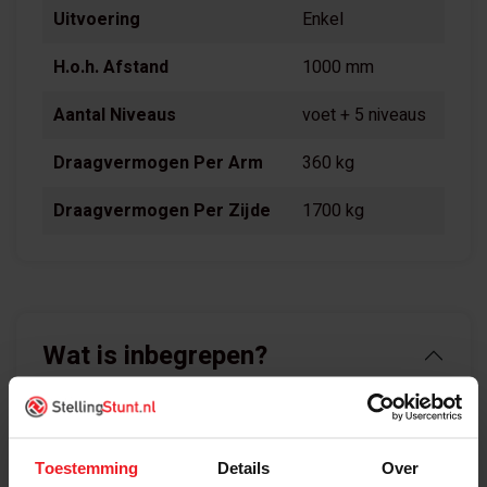
Uitvoering
Enkel
H.o.h. Afstand
1000 mm
Aantal Niveaus
voet + 5 niveaus
Draagvermogen Per Arm
360 kg
Draagvermogen Per Zijde
1700 kg
Wat is inbegrepen?
Draagarmstelling Basisvak Enkelzijdig
2964x1000x800mm (hxbxd) bestaat uit:
Toestemming
Details
Over