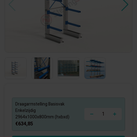
Draagarmstelling Basisvak
-
+
Enkelzijdig
2964x1000x800mm (hxbxd)
€634,85