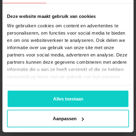
2x
Staandersprofiel CL
2964mm
Deze website maakt gebruik van cookies
We gebruiken cookies om content en advertenties te
4x
Anker M-12
personaliseren, om functies voor social media te bieden
en om ons websiteverkeer te analyseren. Ook delen we
informatie over uw gebruik van onze site met onze
partners voor social media, adverteren en analyse. Deze
2x
Voet draagarm enkel
partners kunnen deze gegevens combineren met andere
800mm
informatie die u aan ze heeft verstrekt of die ze hebben
verzameld op basis van uw gebruik van hun services.
10x
Draagarm CL 800mm
Alles toestaan
10x
Arm safety pin CL
Aanpassen