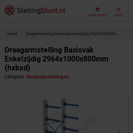
winkelwagen
menu
Home
Draagarmstelling Basisvak Enkelzijdig 2964x1000x800mm (hxbxd)
keyboard_arrow_right
Draagarmstelling Basisvak
Enkelzijdig 2964x1000x800mm
(hxbxd)
Categorie:
Magazijnstellingen