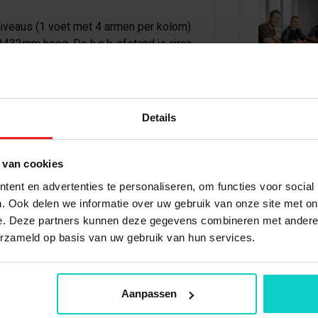
niveaus (1 voet met 4 armen per kolom).
2432mm hoog. De h.o.h. afstand is circa
Bel
+31 (0) 488 
Details
084
 van cookies
Bekijk oo
Verzinkt/ blauw
ent en advertenties te personaliseren, om functies voor social
. Ook delen we informatie over uw gebruik van onze site met on
Nieuw
Draagarmstelli
e. Deze partners kunnen deze gegevens combineren met andere i
erzameld op basis van uw gebruik van hun services.
Zelf samenstel
2432 mm
Medium draagar
800 mm
Aanpassen
Enkel