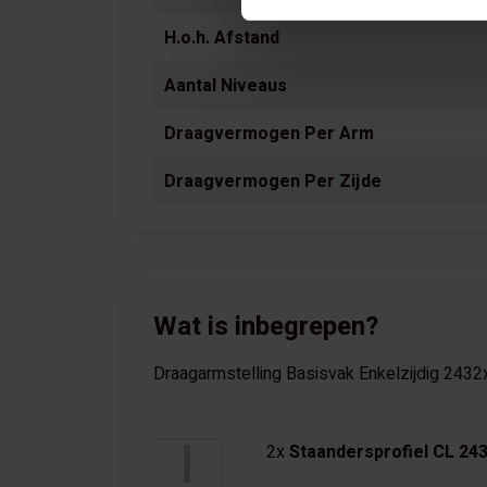
H.o.h. Afstand
Aantal Niveaus
Draagvermogen Per Arm
Draagvermogen Per Zijde
Wat is inbegrepen?
Draagarmstelling Basisvak Enkelzijdig 243
2x
Staandersprofiel CL 2