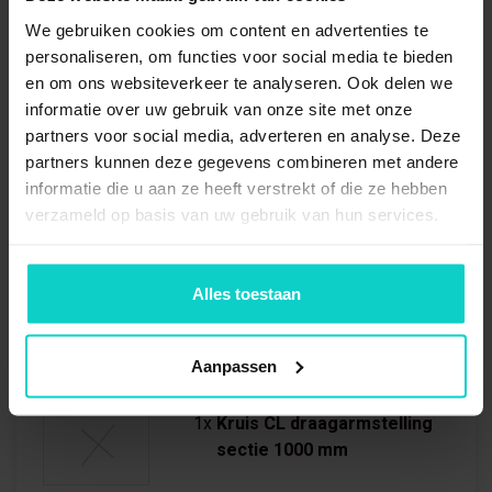
2x
Staandersprofiel CL
We gebruiken cookies om content en advertenties te
1976mm
personaliseren, om functies voor social media te bieden
en om ons websiteverkeer te analyseren. Ook delen we
informatie over uw gebruik van onze site met onze
2x
Voet draagarm dubbel
partners voor social media, adverteren en analyse. Deze
1000mm
partners kunnen deze gegevens combineren met andere
informatie die u aan ze heeft verstrekt of die ze hebben
verzameld op basis van uw gebruik van hun services.
12x
Draagarm CL 1000mm
Alles toestaan
12x
Arm safety pin CL
Aanpassen
1x
Kruis CL draagarmstelling
sectie 1000 mm