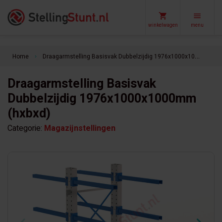
winkelwagen
menu
Home
Draagarmstelling Basisvak Dubbelzijdig 1976x1000x1000mm (hxbxd)
keyboard_arrow_right
Draagarmstelling Basisvak
Dubbelzijdig 1976x1000x1000mm
(hxbxd)
Categorie:
Magazijnstellingen