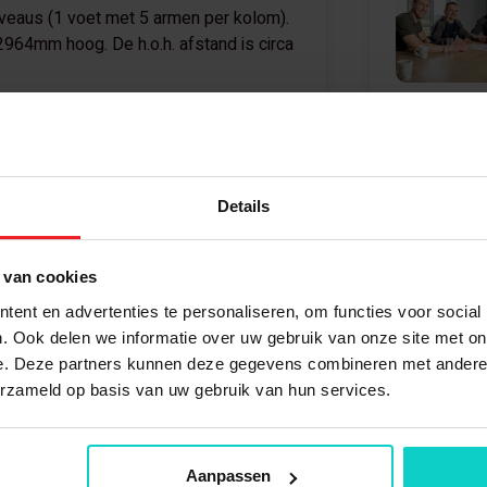
iveaus (1 voet met 5 armen per kolom).
2964mm hoog. De h.o.h. afstand is circa
Bel
+31 (0) 488 
084
Details
Bekijk oo
Verzinkt/ blauw
 van cookies
Nieuw
Draagarmstelli
ent en advertenties te personaliseren, om functies voor social
. Ook delen we informatie over uw gebruik van onze site met on
Zelf samenstel
2964 mm
e. Deze partners kunnen deze gegevens combineren met andere i
Medium draagar
erzameld op basis van uw gebruik van hun services.
600 mm
Enkel
Onderdeel
Aanpassen