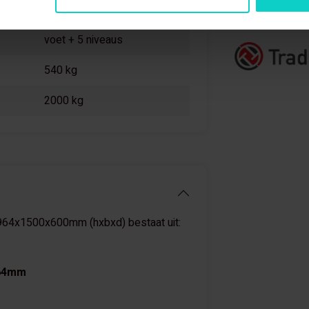
1500 mm
StellingStunt i
voet + 5 niveaus
540 kg
2000 kg
964x1500x600mm (hxbxd) bestaat uit:
964mm