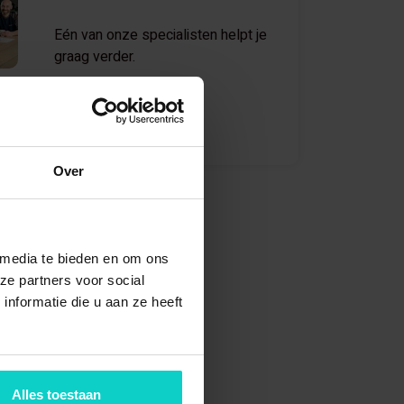
Eén van onze specialisten helpt je
graag verder.
Mail
795
[email protected]
Over
k
ngen
 media te bieden en om ons
ze partners voor social
len
nformatie die u aan ze heeft
mstelling
 van
Alles toestaan