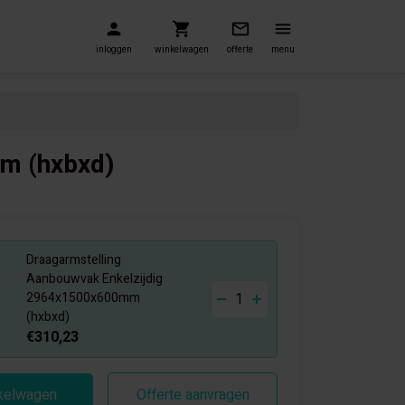
inloggen
winkelwagen
offerte
menu
m (hxbxd)
Draagarmstelling
Aanbouwvak Enkelzijdig
-
+
2964x1500x600mm
(hxbxd)
€310,23
nkelwagen
Offerte aanvragen