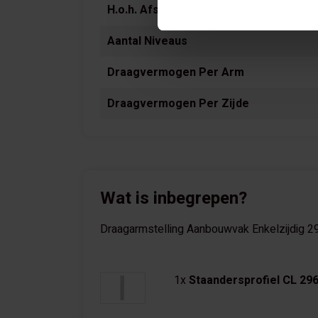
H.o.h. Afstand
Aantal Niveaus
Draagvermogen Per Arm
Draagvermogen Per Zijde
Wat is inbegrepen?
Draagarmstelling Aanbouwvak Enkelzijdig 2
1x
Staandersprofiel CL 2