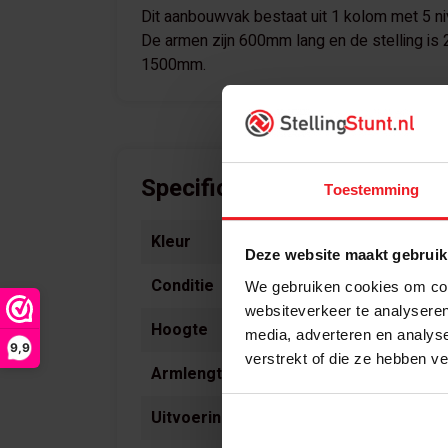
Dit aanbouwvak bestaat uit 1 kolom met 5 n
De armen zijn 600mm lang en de stelling is 
1500mm.
Specificaties
Toestemming
Kleur
Deze website maakt gebruik
Conditie
We gebruiken cookies om cont
websiteverkeer te analyseren
Hoogte
media, adverteren en analys
9,9
verstrekt of die ze hebben v
Armlengte
Uitvoering