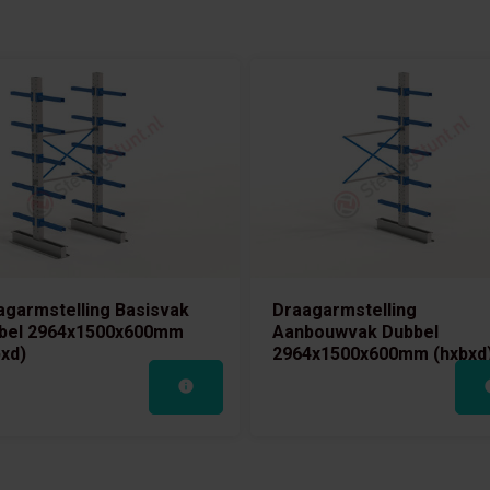
agarmstelling Basisvak
Draagarmstelling
bel 2964x1500x600mm
Aanbouwvak Dubbel
bxd)
2964x1500x600mm (hxbxd