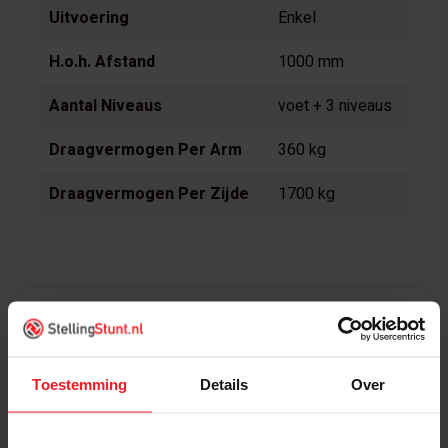
Uitvoering
Enkel
H.o.h. Afstand
1000 mm
Aantal Niveaus
voet + 3 niveaus
Draagvermogen Per Arm
360 kg
Draagvermogen Per Zijde
1700 kg
Wat is inbegrepen?
Draagarmstelling Aanbouwvak Enkelzijdig
Toestemming
Details
Over
1976x1000x800mm (hxbxd) bestaat uit: