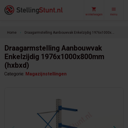
winkelwagen
menu
Home
Draagarmstelling Aanbouwvak Enkelzijdig 1976x1000x800mm (hxbxd)
keyboard_arrow_right
Draagarmstelling Aanbouwvak
Enkelzijdig 1976x1000x800mm
(hxbxd)
Categorie:
Magazijnstellingen