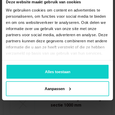
Deze website maakt gebruik van cookies
1x
Staandersprofiel CL
We gebruiken cookies om content en advertenties te
1976mm
personaliseren, om functies voor social media te bieden
en om ons websiteverkeer te analyseren. Ook delen we
1x
Voet draagarm enkel
informatie over uw gebruik van onze site met onze
800mm
partners voor social media, adverteren en analyse. Deze
partners kunnen deze gegevens combineren met andere
informatie die u aan ze heeft verstrekt of die ze hebben
3x
Draagarm CL 800mm
verzameld op basis van uw gebruik van hun services.
Alles toestaan
3x
Arm safety pin CL
Aanpassen
1x
Kruis CL draagarmstelling
sectie 1000 mm