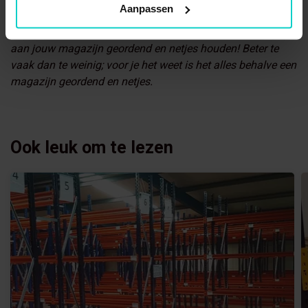
Aanpassen
zorg er dan voor dat elke neus van elke werknemer dezelfde
kant op staat, en dat je jouw medewerkers vaak herinnerd
aan jouw magazijn geordend en netjes houden! Beter te
vaak dan te weinig; voor je het weet is het alles behalve een
magazijn geordend en netjes.
Ook leuk om te lezen