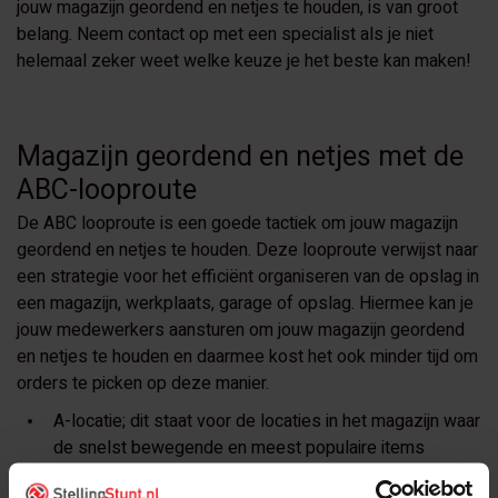
jouw magazijn geordend en netjes te houden, is van groot
belang. Neem contact op met een specialist als je niet
helemaal zeker weet welke keuze je het beste kan maken!
Magazijn geordend en netjes met de
ABC-looproute
De ABC looproute is een goede tactiek om jouw magazijn
geordend en netjes te houden. Deze looproute verwijst naar
een strategie voor het efficiënt organiseren van de opslag in
een magazijn, werkplaats, garage of opslag. Hiermee kan je
jouw medewerkers aansturen om jouw magazijn geordend
en netjes te houden en daarmee kost het ook minder tijd om
orders te picken op deze manier.
A-locatie
; dit staat voor de locaties in het magazijn waar
de snelst bewegende en meest populaire items
worden opgeslagen. Deze producten worden vaak