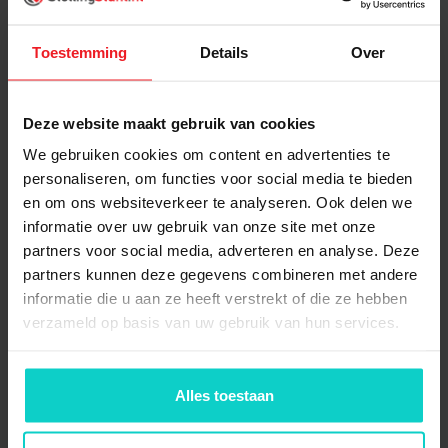
verkocht en verzonden, dus ze moeten gemakkelijk
toegankelijk zijn. Ze worden meestal dicht bij het
ontvangst- of verzend gebied geplaatst om de
Toestemming
Details
Over
efficiëntie van het orderverzamelproces te
maximaliseren.
B-locatie;
dit zijn de locaties waar items met een
Deze website maakt gebruik van cookies
gemiddelde vraag worden opgeslagen. Deze
We gebruiken cookies om content en advertenties te
producten worden niet zo vaak verkocht als die op de
personaliseren, om functies voor social media te bieden
A-locatie, maar zijn nog steeds van groot belang. Ze
en om ons websiteverkeer te analyseren. Ook delen we
bevinden zich meestal iets verder weg van het
informatie over uw gebruik van onze site met onze
ontvangst- of verzend gebied.
partners voor social media, adverteren en analyse. Deze
C-locatie;
de c-locaties zijn de locaties in het magazijn
partners kunnen deze gegevens combineren met andere
waar items met een lage vraag worden opgeslagen. Dit
informatie die u aan ze heeft verstrekt of die ze hebben
zijn producten die zelden worden verkocht en meestal
verzameld op basis van uw gebruik van hun services.
seizoensgebonden zijn. Ze worden vaak op de minst
toegankelijke plaatsen in het magazijn opgeslagen; ze
zijn immers minder vaak nodig om te pakken.
Alles toestaan
Tip: wil je graag jouw magazijn geordend en netjes houden;