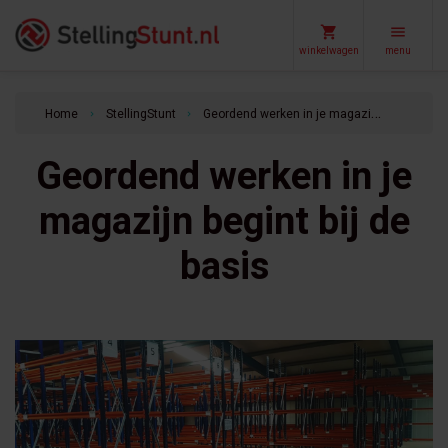
winkelwagen
menu
Home
StellingStunt
Geordend werken in je magazijn begint bij de basis
keyboard_arrow_right
keyboard_arrow_right
Geordend werken in je
magazijn begint bij de
basis