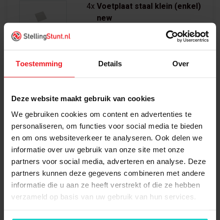
4x
Voetplaat staal klein (enkel)
new
4x
Topdop (new)
Toestemming
Details
Over
5x
Legbord 980x300mm (new)
Deze website maakt gebruik van cookies
We gebruiken cookies om content en advertenties te
personaliseren, om functies voor social media te bieden
en om ons websiteverkeer te analyseren. Ook delen we
5x
Legbord 980x200mm (new)
informatie over uw gebruik van onze site met onze
partners voor social media, adverteren en analyse. Deze
partners kunnen deze gegevens combineren met andere
informatie die u aan ze heeft verstrekt of die ze hebben
10x
Drager 500mm (new)
verzameld op basis van uw gebruik van hun services.