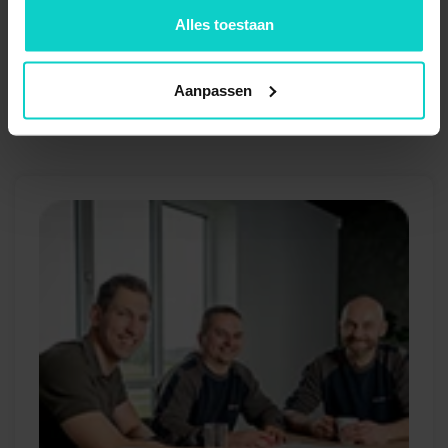
1x
Kruisschoor voor vak
Alles toestaan
1000mm (new)
Aanpassen