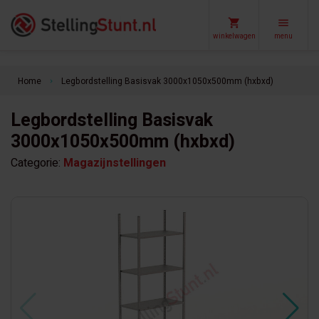
winkelwagen
menu
Home
Legbordstelling Basisvak 3000x1050x500mm (hxbxd)
keyboard_arrow_right
Legbordstelling Basisvak
3000x1050x500mm (hxbxd)
Categorie:
Magazijnstellingen