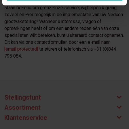
onze website zijn gegarandeerd van goede kwaliteit en wij
staan bekend om grenzeloze service; wij helpen u graag
zoveel en -ver mogelijk in de implementatie van uw Nedcon
grootvakstelling! Wanneer u interesse, vragen of
opmerkingen heeft of om een andere reden één van onze
specialisten wilt bereiken, kunt u uiteraard contact opnemen.
Dit kan via ons contactformulier, door een e-mail naar
[email protected]
te sturen of telefonisch via +31 (0)844
795 084.
Stellingstunt
Assortiment
Klantenservice