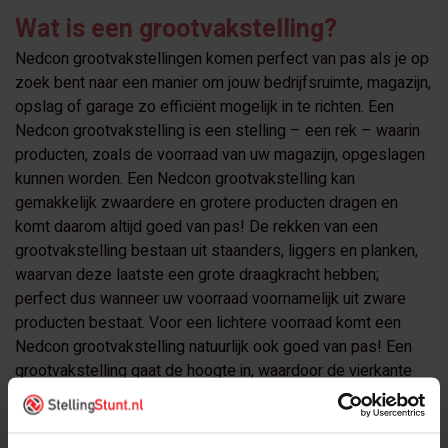
Wat is een grootvakstelling?
Nedcon grootvakstellingen komen perfect van pas als je op
zoek bent naar een manier om jouw bedrijfsruimte, magazijn,
opslag of garage zo efficiënt mogelijk in te richten. Een
Nedcon grootvakstelling is een stelling – een rek – waarin
producten, zoals de voorraad van uw magazijn, opgeslagen
kunnen worden. Een Nedcon grootvakstelling kan
gemakkelijk zwaardere en grotere producten dragen en
komt daarom altijd goed van pas! De rekken van een
grootvakstelling bestaan uit staanders, liggers en planken,
waarvan deze laatste een grote draagkracht hebben;
perfect dus wanneer uw voorraad voornamelijk uit zware
producten bestaat. Voor een lichtere voorraad komt een
Nedcon grootvakstelling natuurlijk ook goed van pas! Een
grootvakstelling gaat de hoogte in, waardoor de vierkante
meters in uw magazijn perfect worden benut en u zo veel
mogelijk producten kan opslaan!