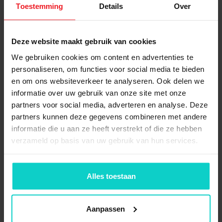
Soorten Nedcon grootvakstelling
Toestemming
Details
Over
Een Nedcon grootvakstelling is op verschillende manieren
beschikbaar via onze website. Zo kunt u een basisvak
Deze website maakt gebruik van cookies
kopen welke bestaat uit vier niveaus. Wanneer u een
We gebruiken cookies om content en advertenties te
basisvak van uw grootvakstelling wil uitbreiden, of in één
personaliseren, om functies voor social media te bieden
klap voor meer ruimte wil kiezen, kunt u een basisvak
en om ons websiteverkeer te analyseren. Ook delen we
uitbreiden met een aanbouwvak. De aanbouwvakken welke
informatie over uw gebruik van onze site met onze
toegevoegd kunnen worden aan een Nedcon
partners voor social media, adverteren en analyse. Deze
grootvakstelling bestaan ook uit vier niveaus.
partners kunnen deze gegevens combineren met andere
informatie die u aan ze heeft verstrekt of die ze hebben
Nedcon grootvakstelling via
verzameld op basis van uw gebruik van hun services.
StellingStunt
Bent u op zoek naar een effectieve manier om uw
bedrijfsruimte in te richten, waarbij u zoveel mogelijk
Alles toestaan
producten kan opslaan? Het implementeren en gebruik van
een Nedcon grootvakstelling kan u daarbij de perfecte
Aanpassen
uitkomst bieden! De grootvakstellingen aangeboden op